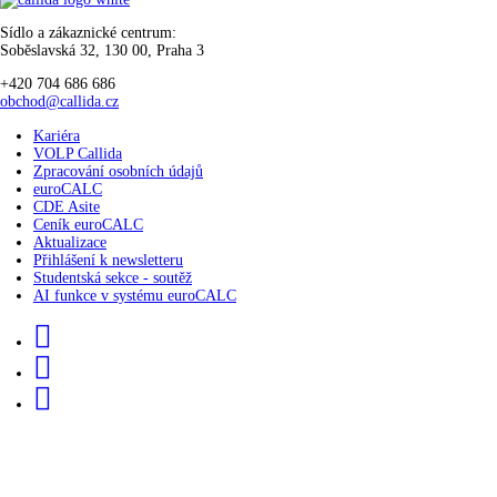
Sídlo a zákaznické centrum:
Soběslavská 32, 130 00, Praha 3
+420 704 686 686
obchod@callida.cz
Kariéra
VOLP Callida
Zpracování osobních údajů
euroCALC
CDE Asite
Ceník euroCALC
Aktualizace
Přihlášení k newsletteru
Studentská sekce - soutěž
AI funkce v systému euroCALC