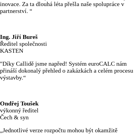
inovace. Za ta dlouhá léta přešla naše spolupráce v
partnerství. “
Ing. Jiří Bureš
Ředitel společnosti
KASTEN
"Díky Callidě jsme napřed! Systém euroCALC nám
přináší dokonalý přehled o zakázkách a celém procesu
výstavby.“
Ondřej Toušek
výkonný ředitel
Čech & syn
„Jednotlivé verze rozpočtu mohou být okamžitě