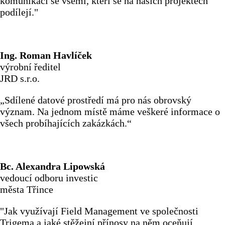
komunikaci se všemi, kteří se na našich projektech
podílejí."
Ing. Roman Havlíček
výrobní ředitel
JRD s.r.o.
„Sdílené datové prostředí má pro nás obrovský
význam. Na jednom místě máme veškeré informace o
všech probíhajících zakázkách.“
Bc. Alexandra Lipowská
vedoucí odboru investic
města Třince
"Jak využívají Field Management ve společnosti
Trigema a jaké stěžejní přínosy na něm oceňují