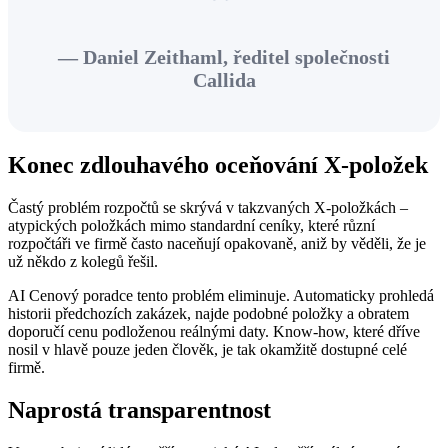
”
— Daniel Zeithaml, ředitel společnosti
Callida
Konec zdlouhavého oceňování X-položek
Častý problém rozpočtů se skrývá v takzvaných X-položkách –
atypických položkách mimo standardní ceníky, které různí
rozpočtáři ve firmě často naceňují opakovaně, aniž by věděli, že je
už někdo z kolegů řešil.
AI Cenový poradce tento problém eliminuje. Automaticky prohledá
historii předchozích zakázek, najde podobné položky a obratem
doporučí cenu podloženou reálnými daty. Know-how, které dříve
nosil v hlavě pouze jeden člověk, je tak okamžitě dostupné celé
firmě.
Naprostá transparentnost