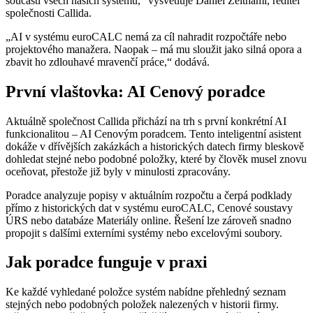
součástí všech našich systémů,“ vysvětluje Daniel Zeithaml, ředitel
společnosti Callida.
„AI v systému euroCALC nemá za cíl nahradit rozpočtáře nebo
projektového manažera. Naopak – má mu sloužit jako silná opora a
zbavit ho zdlouhavé mravenčí práce,“ dodává.
První vlaštovka: AI Cenový poradce
Aktuálně společnost Callida přichází na trh s první konkrétní AI
funkcionalitou – AI Cenovým poradcem. Tento inteligentní asistent
dokáže v dřívějších zakázkách a historických datech firmy bleskově
dohledat stejné nebo podobné položky, které by člověk musel znovu
oceňovat, přestože již byly v minulosti zpracovány.
Poradce analyzuje popisy v aktuálním rozpočtu a čerpá podklady
přímo z historických dat v systému euroCALC, Cenové soustavy
ÚRS nebo databáze Materiály online. Řešení lze zároveň snadno
propojit s dalšími externími systémy nebo excelovými soubory.
Jak poradce funguje v praxi
Ke každé vyhledané položce systém nabídne přehledný seznam
stejných nebo podobných položek nalezených v historii firmy.