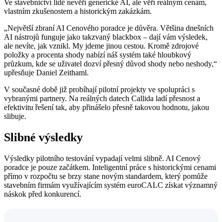
Ve stavebnictví lidé nevěří generické AI, ale věří reálným cenám,
vlastním zkušenostem a historickým zakázkám.
„Největší zbraní AI Cenového poradce je důvěra. Většina dnešních
AI nástrojů funguje jako takzvaný blackbox – dají vám výsledek,
ale nevíte, jak vznikl. My jdeme jinou cestou. Kromě zdrojové
položky a procenta shody nabízí náš systém také hloubkový
průzkum, kde se uživatel dozví přesný důvod shody nebo neshody,“
upřesňuje Daniel Zeithaml.
V současné době již probíhají pilotní projekty ve spolupráci s
vybranými partnery. Na reálných datech Callida ladí přesnost a
efektivitu řešení tak, aby přinášelo přesně takovou hodnotu, jakou
slibuje.
Slibné výsledky
Výsledky pilotního testování vypadají velmi slibně. AI Cenový
poradce je pouze začátkem. Inteligentní práce s historickými cenami
přímo v rozpočtu se brzy stane novým standardem, který pomůže
stavebním firmám využívajícím systém euroCALC získat významný
náskok před konkurencí.