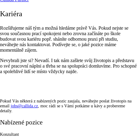
Kariéra
Rozšiřujeme náš tým a možná hledáme právě Vás. Pokud nejste se
svou současnou prací spokojeni nebo zrovna začínáte po škole
budovat svou kariéru popř. sháníte odbornou praxi při studiu,
neváhejte nás kontaktovat. Podívejte se, o jaké pozice máme
momentálně zájem.
Nevybrali jste si? Nevadí. I tak nám zašlete svůj životopis a představu
o své pracovní náplni a třeba se na spolupráci domluvíme. Pro schopné
a spolehlivé lidí se místo vždycky najde.
Pokud Vás některá z nabízených pozic zaujala, neváhejte poslat životopis na
email
jobs@callida.cz
, moc rádi se s Vámi potkáme u kávy a probereme
detaily.
Nabízené pozice
Konzultant