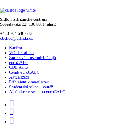
Sídlo a zákaznické centrum:
Soběslavská 32, 130 00, Praha 3
+420 704 686 686
obchod@callida.cz
Kariéra
VOLP Callida
Zpracování osobních údajů
euroCALC
CDE Asite
Ceník euroCALC
Aktualizace
Přihlášení k newsletteru
Studentská sekce - soutěž
AI funkce v systému euroCALC