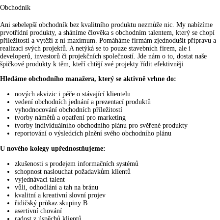
Obchodník
Ani sebelepší obchodník bez kvalitního produktu nezmůže nic. My nabízíme
prvotřídní produkty, a sháníme člověka s obchodním talentem, který se chopí
příležitosti a vytěží z ní maximum. Pomáháme firmám zjednodušit přípravu a
realizaci svých projektů. A netýká se to pouze stavebních firem, ale i
developerů, investorů či projekčních společností. Jde nám o to, dostat naše
špičkové produkty k těm, kteří chtějí své projekty řídit efektivněji
Hledáme obchodního manažera, který se aktivně vrhne do:
nových akvizic i péče o stávající klientelu
vedení obchodních jednání a prezentací produktů
vyhodnocování obchodních příležitostí
tvorby námětů a opatření pro marketing
tvorby individuálního obchodního plánu pro svěřené produkty
reportování o výsledcích plnění svého obchodního plánu
U nového kolegy upřednostňujeme:
zkušenosti s prodejem informačních systémů
schopnost naslouchat požadavkům klientů
vyjednávací talent
vůli, odhodlání a tah na bránu
kvalitní a kreativní slovní projev
řidičský průkaz skupiny B
asertivní chování
radost z úspěchů klientů