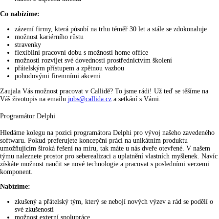
Co nabízíme:
zázemí firmy, která působí na trhu téměř 30 let a stále se zdokonaluje
možnost kariérního růstu
stravenky
flexibilní pracovní dobu s možností home office
možnosti rozvíjet své dovednosti prostřednictvím školení
přátelským přístupem a zpětnou vazbou
pohodovými firemními akcemi
Zaujala Vás možnost pracovat v Callidě? To jsme rádi! Už teď se těšíme na
Váš životopis na emailu
jobs@callida.cz
a setkání s Vámi.
Programátor Delphi
Hledáme kolegu na pozici programátora Delphi pro vývoj našeho zavedeného
softwaru. Pokud preferujete koncepční práci na unikátním produktu
umožňujícím široká řešení na míru, tak máte u nás dveře otevřené. V našem
týmu naleznete prostor pro seberealizaci a uplatnění vlastních myšlenek. Navíc
získáte možnost naučit se nové technologie a pracovat s posledními verzemi
komponent.
Nabízíme:
zkušený a přátelský tým, který se nebojí nových výzev a rád se podělí o
své zkušenosti
možnost externí spolupráce