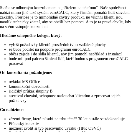
Staňte se odborným konzultantem a „přítelem na telefonu“. Naše společnost
nabízí mimo jiné také systém euroCALC, který firmám pomáhá řídit stavební
zakázky. Přestože je to mimořádně chytrý produkt, ne všichni klienti jsou
natolik technicky zdatní, aby se obešli bez pomoci. A to je ta pravá chvíle, kdy
na scénu vstupuje konzultant.
Hledáme schopného kolegu, který:
vyřeší požadavky klientů prostřednictvím vzdálené plochy
se bude podílet na podpoře programu euroCALC
občas zajede i do sídla klientů, aby jim pomohl například s instalací
bude mít pod palcem školení lidí, kteří budou s programem euroCALC
pracovat
Od konzultanta požadujeme:
ovládat MS Office
komunikační dovednosti
řidičský průkaz skupiny B
asertivní chování, schopnost naslouchat klientům a zpracovat jejich
požadavky
Co nabízíme:
zázemí firmy, která působí na trhu téměř 30 let a stále se zdokonaluje
Přátelský kolektiv
možnost zvolit si typ pracovního úvazku (HPP, OSVČ)