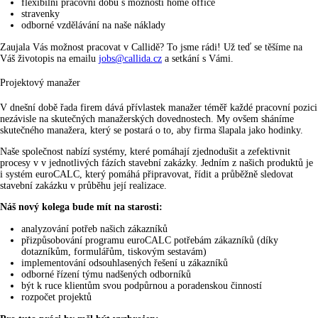
flexibilní pracovní dobu s možností home office
stravenky
odborné vzdělávání na naše náklady
Zaujala Vás možnost pracovat v Callidě? To jsme rádi! Už teď se těšíme na
Váš životopis na emailu
jobs@callida.cz
a setkání s Vámi.
Projektový manažer
V dnešní době řada firem dává přívlastek manažer téměř každé pracovní pozici
nezávisle na skutečných manažerských dovednostech. My ovšem sháníme
skutečného manažera, který se postará o to, aby firma šlapala jako hodinky.
Naše společnost nabízí systémy, které pomáhají zjednodušit a zefektivnit
procesy v v jednotlivých fázích stavební zakázky. Jedním z našich produktů je
i systém euroCALC, který pomáhá připravovat, řídit a průběžně sledovat
stavební zakázku v průběhu její realizace.
Náš nový kolega bude mít na starosti:
analyzování potřeb našich zákazníků
přizpůsobování programu euroCALC potřebám zákazníků (díky
dotazníkům, formulářům, tiskovým sestavám)
implementování odsouhlasených řešení u zákazníků
odborné řízení týmu nadšených odborníků
být k ruce klientům svou podpůrnou a poradenskou činností
rozpočet projektů