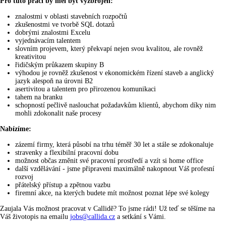
Pro tuto práci by měl být vyzbrojen:
znalostmi v oblasti stavebních rozpočtů
zkušenostmi ve tvorbě SQL dotazů
dobrými znalostmi Excelu
vyjednávacím talentem
slovním projevem, který překvapí nejen svou kvalitou, ale rovněž
kreativitou
řidičským průkazem skupiny B
výhodou je rovněž zkušenost v ekonomickém řízení staveb a anglický
jazyk alespoň na úrovni B2
asertivitou a talentem pro přirozenou komunikaci
tahem na branku
schopností pečlivě naslouchat požadavkům klientů, abychom díky nim
mohli zdokonalit naše procesy
Nabízíme:
zázemí firmy, která působí na trhu téměř 30 let a stále se zdokonaluje
stravenky a flexibilní pracovní dobu
možnost občas změnit své pracovní prostředí a vzít si home office
další vzdělávání - jsme připraveni maximálně nakopnout Váš profesní
rozvoj
přátelský přístup a zpětnou vazbu
firemní akce, na kterých budete mít možnost poznat lépe své kolegy
Zaujala Vás možnost pracovat v Callidě? To jsme rádi! Už teď se těšíme na
Váš životopis na emailu
jobs@callida.cz
a setkání s Vámi.