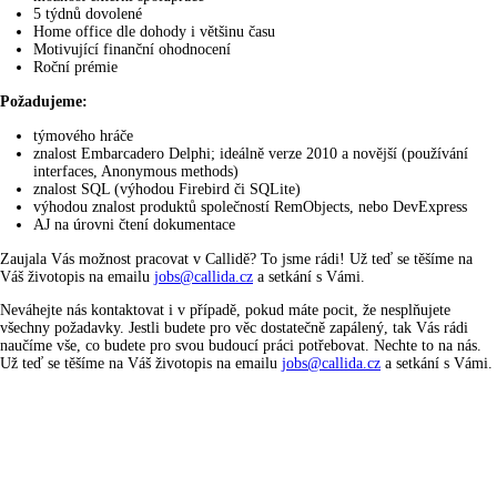
5 týdnů dovolené
Home office dle dohody i většinu času
Motivující finanční ohodnocení
Roční prémie
Požadujeme:
týmového hráče
znalost Embarcadero Delphi; ideálně verze 2010 a novější (používání
interfaces, Anonymous methods)
znalost SQL (výhodou Firebird či SQLite)
výhodou znalost produktů společností RemObjects, nebo DevExpress
AJ na úrovni čtení dokumentace
Zaujala Vás možnost pracovat v Callidě? To jsme rádi! Už teď se těšíme na
Váš životopis na emailu
jobs@callida.cz
a setkání s Vámi.
Neváhejte nás kontaktovat i v případě, pokud máte pocit, že nesplňujete
všechny požadavky. Jestli budete pro věc dostatečně zapálený, tak Vás rádi
naučíme vše, co budete pro svou budoucí práci potřebovat. Nechte to na nás.
Už teď se těšíme na Váš životopis na emailu
jobs@callida.cz
a setkání s Vámi.