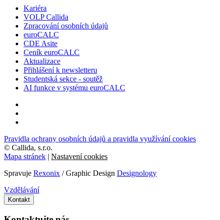
Kariéra
VOLP Callida
Zpracování osobních údajů
euroCALC
CDE Asite
Ceník euroCALC
Aktualizace
Přihlášení k newsletteru
Studentská sekce - soutěž
AI funkce v systému euroCALC
Pravidla ochrany osobních údajů a pravidla využívání cookies
©
Callida, s.r.o.
Mapa stránek
|
Nastavení cookies
Spravuje
Rexonix
/ Graphic Design
Designology
Vzdělávání
Kontakt
Kontaktujte nás