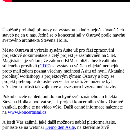
Úspěšně probíhají přípravy na výstavbu jedné z nejočekávanějších
staveb nejen u nás. Jedná se o koncertní sál v Ostravě podle návrhu
světového architekta Stevena Holla.
Město Ostrava si vybralo systém Asite už pro fázi zpracování
projektové dokumentace a celý projekt je zasmluvněn na 5 let.
Magistrát si je vědom, že zákon o BIM se blíží a bez kvalitního
sdíleného prostředí (
CDE
) se výstavba větších objektů neobejde,
proto mají zájem poznat všechny možnosti Asitu už nyní. Aktuálně
probíhají workshopy s projektovým týmem Ostravy a brzy se
projekt přehoupne do ostré verze. Jsme rádi, že můžeme být
s Asitem součástí tak zajímavé a bezesporu i významné stavby.
Pokud chcete nahlédnout do kuchyně světoznámého architekta
Stevena Holla a podívat se, jak projekt koncertního sálu v Ostravě
vznikal, podívejte na video výše. Další cenné informace naleznete
na
www.koncertnisal.cz.
A jestli Vás zajímá, jaké další možnosti nabízí platforma Asite,
přihlaste se na webinář
Demo den Asite
, na kterém se živě