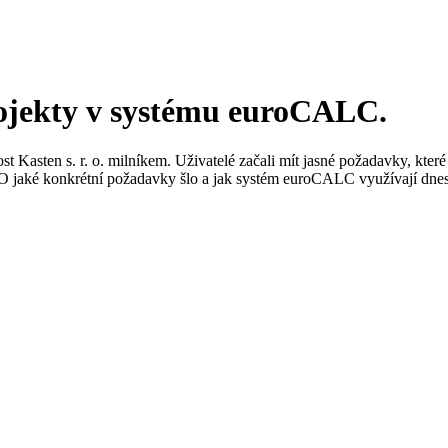
ojekty v systému euroCALC.
asten s. r. o. milníkem. Uživatelé začali mít jasné požadavky, které 
 O jaké konkrétní požadavky šlo a jak systém euroCALC využívají dnes