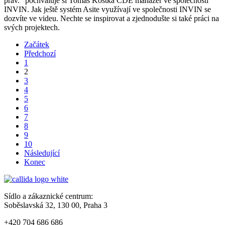
práv." pochvaluje si Tomáš Kostka CDE manažer ve společnosti
INVIN. Jak ještě systém Asite využívají ve společnosti INVIN se
dozvíte ve videu. Nechte se inspirovat a zjednodušte si také práci na
svých projektech.
Začátek
Předchozí
1
2
3
4
5
6
7
8
9
10
Následující
Konec
Sídlo a zákaznické centrum:
Soběslavská 32, 130 00, Praha 3
+420 704 686 686