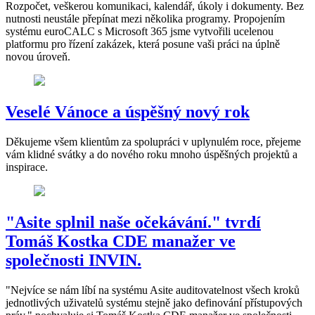
Rozpočet, veškerou komunikaci, kalendář, úkoly i dokumenty. Bez
nutnosti neustále přepínat mezi několika programy. Propojením
systému euroCALC s Microsoft 365 jsme vytvořili ucelenou
platformu pro řízení zakázek, která posune vaši práci na úplně
novou úroveň.
Veselé Vánoce a úspěšný nový rok
Děkujeme všem klientům za spolupráci v uplynulém roce, přejeme
vám klidné svátky a do nového roku mnoho úspěšných projektů a
inspirace.
"Asite splnil naše očekávání." tvrdí
Tomáš Kostka CDE manažer ve
společnosti INVIN.
"Nejvíce se nám líbí na systému Asite auditovatelnost všech kroků
jednotlivých uživatelů systému stejně jako definování přístupových