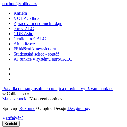
obchod@callida.cz
Kariéra
VOLP Callida
Zpracování osobních údajů
euroCALC
CDE Asite
Ceník euroCALC
Aktualizace
Přihlášení k newsletteru
Studentská sekce - soutěž
AI funkce v systému euroCALC
Pravidla ochrany osobních údajů a pravidla využívání cookies
©
Callida, s.r.o.
Mapa stránek
|
Nastavení cookies
Spravuje
Rexonix
/ Graphic Design
Designology
Vzdělávání
Kontakt