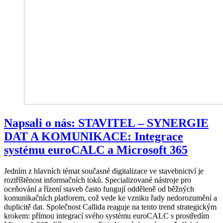
Napsali o nás: STAVITEL – SYNERGIE
DAT A KOMUNIKACE: Integrace
systému euroCALC a Microsoft 365
Jedním z hlavních témat současné digitalizace ve stavebnictví je
roztříštěnost informačních toků. Specializované nástroje pro
oceňování a řízení staveb často fungují odděleně od běžných
komunikačních platforem, což vede ke vzniku řady nedorozumění a
duplicitě dat. Společnost Callida reaguje na tento trend strategickým
krokem: přímou integrací svého systému euroCALC s prostředím