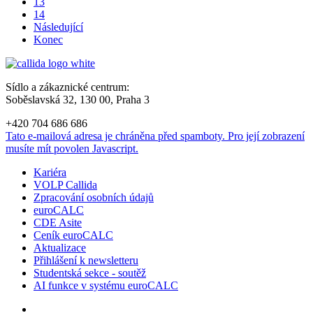
13
14
Následující
Konec
Sídlo a zákaznické centrum:
Soběslavská 32, 130 00, Praha 3
+420 704 686 686
Tato e-mailová adresa je chráněna před spamboty. Pro její zobrazení
musíte mít povolen Javascript.
Kariéra
VOLP Callida
Zpracování osobních údajů
euroCALC
CDE Asite
Ceník euroCALC
Aktualizace
Přihlášení k newsletteru
Studentská sekce - soutěž
AI funkce v systému euroCALC