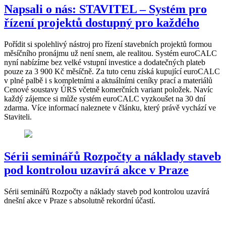
Napsali o nás: STAVITEL – Systém pro
řízení projektů dostupný pro každého
Pořídit si spolehlivý nástroj pro řízení stavebních projektů formou
měsíčního pronájmu už není snem, ale realitou. Systém euroCALC
nyní nabízíme bez velké vstupní investice a dodatečných plateb
pouze za 3 900 Kč měsíčně. Za tuto cenu získá kupující euroCALC
v plné palbě i s kompletními a aktuálními ceníky prací a materiálů
Cenové soustavy ÚRS včetně komerčních variant položek. Navíc
každý zájemce si může systém euroCALC vyzkoušet na 30 dní
zdarma. Více informací naleznete v článku, který právě vychází ve
Staviteli.
Sérii seminářů Rozpočty a náklady staveb
pod kontrolou uzavírá akce v Praze
Sérii seminářů Rozpočty a náklady staveb pod kontrolou uzavírá
dnešní akce v Praze s absolutně rekordní účastí.