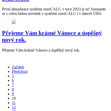
První aktualizace systému euroCALC v roce 2023 je tu! Seznamte
se s celou řadou novinek v systému euroCALC i v datech ÚRS.
Přejeme Vám krásné Vánoce a úspěšný
nový rok.
Přejeme Vám krásné Vánoce a úspěšný nový rok.
Začátek
Předchozí
5
6
7
8
9
10
11
12