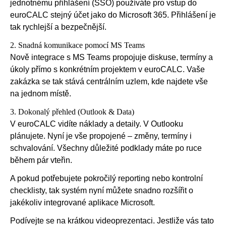
jednotnému přihlášení (SSO) používáte pro vstup do
euroCALC stejný účet jako do Microsoft 365. Přihlášení je
tak rychlejší a bezpečnější.
2. Snadná komunikace pomocí MS Teams
Nově integrace s MS Teams propojuje diskuse, termíny a
úkoly přímo s konkrétním projektem v euroCALC. Vaše
zakázka se tak stává centrálním uzlem, kde najdete vše
na jednom místě.
3. Dokonalý přehled (Outlook & Data)
V euroCALC vidíte náklady a detaily. V Outlooku
plánujete. Nyní je vše propojené – změny, termíny i
schvalování. Všechny důležité podklady máte po ruce
během pár vteřin.
A pokud potřebujete pokročilý reporting nebo kontrolní
checklisty, tak systém nyní můžete snadno rozšířit o
jakékoliv integrované aplikace Microsoft.
Podívejte se na krátkou videoprezentaci. Jestliže vás tato