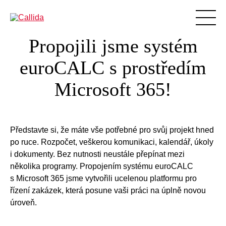
Propojili jsme systém
Produkty
euroCALC s prostředím
Podpora
Microsoft 365!
Vzdělávání
Blog
BIM
Představte si, že máte vše potřebné pro svůj projekt hned
O nás
po ruce. Rozpočet, veškerou komunikaci, kalendář, úkoly
i dokumenty. Bez nutnosti neustále přepínat mezi
Reference
několika programy. Propojením systému euroCALC
Ke stažení
s Microsoft 365 jsme vytvořili ucelenou platformu pro
řízení zakázek, která posune vaši práci na úplně novou
Aktuality
úroveň.
Kontakty