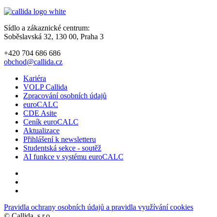
Sídlo a zákaznické centrum:
Soběslavská 32, 130 00, Praha 3
+420 704 686 686
obchod@callida.cz
Kariéra
VOLP Callida
Zpracování osobních údajů
euroCALC
CDE Asite
Ceník euroCALC
Aktualizace
Přihlášení k newsletteru
Studentská sekce - soutěž
AI funkce v systému euroCALC
Pravidla ochrany osobních údajů a pravidla využívání cookies
©
Callida, s.r.o.