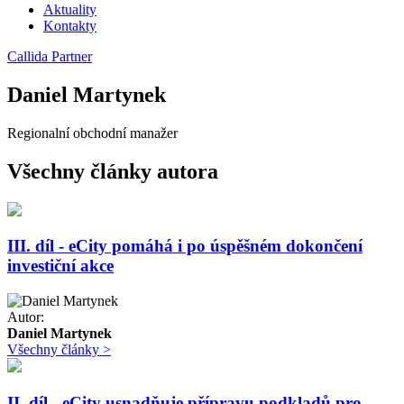
Aktuality
Kontakty
Callida Partner
Daniel Martynek
Regionalní obchodní manažer
Všechny články autora
III. díl - eCity pomáhá i po úspěšném dokončení
investiční akce
Autor:
Daniel Martynek
Všechny články >
II. díl - eCity usnadňuje přípravu podkladů pro