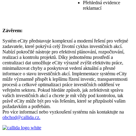
Přehledná evidence
reklamací
Závěrem:
Systém eCity představuje komplexní a moderní řešení pro veřejné
zadavatele, které pokrývá celý životní cyklus investičních akcí.
Nabízí pokročilé nástroje pro efektivní plánování, rozpočtování,
realizaci a kontrolu projektů. Díky jednotnému prostředí a
centralizaci dat umožňuje eCity výrazně zvýšit efektivitu práce,
minimalizovat chyby a poskytovat vedení aktuální a přesné
informace o stavu investičních akcí. Implementace systému eCity
může významně přispět k lepšímu řízení investic, transparentnosti
procesů a celkové optimalizaci práce investičních oddělení ve
veřejném sektoru. Pokud hledáte způsob, jak zefektivnit správu
vašich investičních akcí a chcete je mít vždy pod kontrolou, tak
právě eCity může být pro vás řešením, které se přizpůsobí vašim
požadavkům a potřebám.
Pro více informací nebo vyzkoušení systému nás kontaktujte na
obchod@callida.cz
.