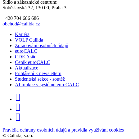
Sídlo a zákaznické centrum:
Soběslavská 32, 130 00, Praha 3
+420 704 686 686
obchod@callida.cz
Kariéra
VOLP Callida
Zpracování osobních údajů
euroCALC
CDE Asite
Ceník euroCALC
Aktualizace
Přihlášení k newsletteru
Studentská sekce - soutěž
AI funkce v systému euroCALC
Pravidla ochrany osobních údajů a pravidla využívání cookies
©
Callida, s.r.o.