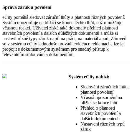
Správa záruk a povolení
eCity pomáhá sledovat záruční lhůty a platnosti různých povolení.
Systém upozorňuje na blížící se konce těchto lhůt, což umožňuje
včasnou reakci. Uživatel získá také dokonalý přehled platností
stavebních povolení a dalších důležitých dokumentů a může si
nastavit různé typy záruk např. na práci, na materiál apod. Zároveň
se v systému eCity jednoduše provádí evidence reklamací a lze jej
propojit s dokumentovým systémem pro snadný přístup k
relevantním smlouvám a dokumentům.
Systém eCity nabízí:
Sledování záručních lhůt a
platností povolení
Včasná upozornění na
blížící se konce lhůt
Přehled o platnosti
stavebních povolení a
dalších dokumentech
Nastavení různých typů
záruk