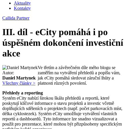
Aktuality
Kontakty
Callida Partner
III. díl - eCity pomáhá i po
úspěšném dokončení investiční
akce
Ve třetím a závěrečném díle mého blogu se
Autor:
zaměřím na vytváření přehledů a popíšu vám,
Daniel Martynek
jak eCity pomáhá sledovat záruční lhůty a
Všechny články >
platnosti různých povolení.
Přehledy a reporting
Systém eCity nabízí širokou škálu přehledů a reportů, které
poskytují klíčové informace o stavu projektů a investic včetně
doplňujících sděleních o projektech (např. počet parkovacích míst,
délka cyklostezek). Systém eCity umožňuje vytváření vlastních
reportů a dashboardů. Tyto informace lze snadno vizualizovat a
použít pro prezentace, které mohou být přizpůsobeny specifickým