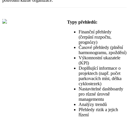
potřebám každé organizace.
Typy přehledů:
Finanční přehledy
(čerpání rozpočtu,
prognózy)
Časové přehledy (plnění
harmonogramu, zpoždění)
Výkonnostní ukazatele
(KPI)
Doplňující informace o
projektech (např. počet
parkovacích míst, délka
cyklostezek)
Nastavitelné dashboardy
pro různé úrovně
managementu
Analýzy trendů
Přehledy rizik a jejich
řízení