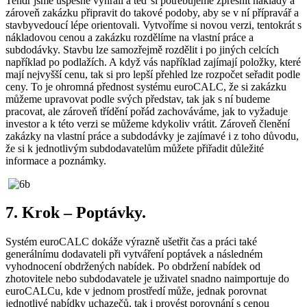
Tendr jsme úspěšně vyhráli a teď si potřebujeme zpřesnit náklady a
zároveň zakázku připravit do takové podoby, aby se v ní přípravář a
stavbyvedoucí lépe orientovali. Vytvoříme si novou verzi, tentokrát s
nákladovou cenou a zakázku rozdělíme na vlastní práce a
subdodávky. Stavbu lze samozřejmě rozdělit i po jiných celcích
například po podlažích. A když vás například zajímají položky, které
mají nejvyšší cenu, tak si pro lepší přehled lze rozpočet seřadit podle
ceny. To je ohromná přednost systému euroCALC, že si zakázku
můžeme upravovat podle svých představ, tak jak s ní budeme
pracovat, ale zároveň třídění pořád zachováváme, jak to vyžaduje
investor a k této verzi se můžeme kdykoliv vrátit. Zároveň členění
zakázky na vlastní práce a subdodávky je zajímavé i z toho důvodu,
že si k jednotlivým subdodavatelům můžete přiřadit důležité
informace a poznámky.
7. Krok – Poptávky.
Systém euroCALC dokáže výrazně ušetřit čas a práci také
generálnímu dodavateli při vytváření poptávek a následném
vyhodnocení obdržených nabídek. Po obdržení nabídek od
zhotovitele nebo subdodavatele je uživatel snadno naimportuje do
euroCALCu, kde v jednom prostředí může, jednak porovnat
jednotlivé nabídky uchazečů, tak i provést porovnání s cenou