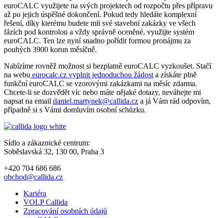
euroCALC využijete na svých projektech od rozpočtu přes přípravu
až po jejich úspěšné dokončení. Pokud tedy hledáte komplexní
řešení, díky kterému budete mít své stavební zakázky ve všech
fázích pod kontrolou a vždy správně oceněné, využijte systém
euroCALC. Ten lze nyní snadno pořídit formou pronájmu za
pouhých 3900 korun měsíčně.
Nabízíme rovněž možnost si bezplatně euroCALC vyzkoušet. Stačí
na webu
eurocalc.cz vyplnit jednoduchou žádost
a získáte plně
funkční euroCALC se vzorovými zakázkami na měsíc zdarma.
Chcete-li se dozvědět víc nebo máte nějaké dotazy, neváhejte mi
napsat na email
daniel.martynek@callida.cz
a já Vám rád odpovím,
případně si s Vámi domluvím osobní schůzku.
Sídlo a zákaznické centrum:
Soběslavská 32, 130 00, Praha 3
+420 704 686 686
obchod@callida.cz
Kariéra
VOLP Callida
Zpracování osobních údajů