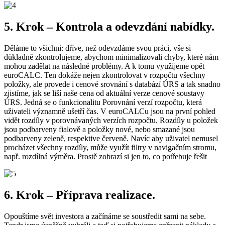
5. Krok – Kontrola a odevzdání nabídky.
Děláme to všichni: dříve, než odevzdáme svou práci, vše si
důkladně zkontrolujeme, abychom minimalizovali chyby, které nám
mohou zadělat na následné problémy. A k tomu využijeme opět
euroCALC. Ten dokáže nejen zkontrolovat v rozpočtu všechny
položky, ale provede i cenové srovnání s databází ÚRS a tak snadno
zjistíme, jak se liší naše cena od aktuální verze cenové soustavy
ÚRS. Jedná se o funkcionalitu Porovnání verzí rozpočtu, která
uživateli významně ušetří čas. V euroCALCu jsou na první pohled
vidět rozdíly v porovnávaných verzích rozpočtu. Rozdíly u položek
jsou podbarveny fialově a položky nové, nebo smazané jsou
podbarveny zeleně, respektive červeně. Navíc aby uživatel nemusel
procházet všechny rozdíly, může využít filtry v navigačním stromu,
např. rozdílná výměra. Prostě zobrazí si jen to, co potřebuje řešit
6. Krok – Příprava realizace.
Opouštíme svět investora a začínáme se soustředit sami na sebe.