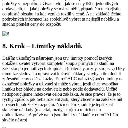
položky v rozpočtu. Uživatel vidí, jak se ceny liší u jednotlivých
dodavatelů, na jaké položky se má zaměřit, případně u nich zjistit,
co přesně obsahují a kde vzniká rozdíl v ceně. A na základě těchto
podrobných informací lze spolehlivě vybrat tu nejlepší nabídku a
snadno přenést ceny do rozpočtu
8. Krok – Limitky nákladů.
Dalším užitečným nástrojem jsou tzv. limitky pomocí kterých
dokáže uživatel vytvořit kompletní soupis přímých nákladů na
zakázku po jednotlivých skupinách (materiály, mzdy, stroje…) Díky
tomu lze sledovat a upravovat klíčové náklady stavby a tím docílit
zpřesnění ceny celé zakázky. EuroCALC nabízí výpočet limitky na
označené položky a uživatel si může vybrat, jestli chce vypočítat
limitku bez ohledu na dodavatele nebo podle dodavatelů. Určitě
nedoporučujeme indexovat celou zakázku. Je sice pravda, že je to
rychlý způsob, jak třeba rozdělit zisk, který chceme na zakázce mít
do všech položek v rozpočtu. Nicméně rozhodně je lepší znát
skutečné náklady (materiál, mzdy, stroje) a u nich cenu
optimalizovat. A právě na to jsou limitky nákladů v euroCALCu
skvělý nástroj