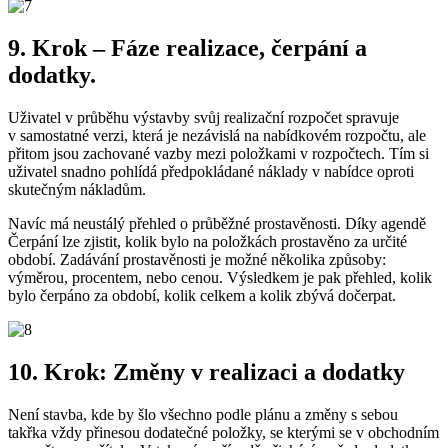
9. Krok – Fáze realizace, čerpání a
dodatky.
Uživatel v průběhu výstavby svůj realizační rozpočet spravuje
v samostatné verzi, která je nezávislá na nabídkovém rozpočtu, ale
přitom jsou zachované vazby mezi položkami v rozpočtech. Tím si
uživatel snadno pohlídá předpokládané náklady v nabídce oproti
skutečným nákladům.
Navíc má neustálý přehled o průběžné prostavěnosti. Díky agendě
Čerpání lze zjistit, kolik bylo na položkách prostavěno za určité
období. Zadávání prostavěnosti je možné několika způsoby:
výměrou, procentem, nebo cenou. Výsledkem je pak přehled, kolik
bylo čerpáno za období, kolik celkem a kolik zbývá dočerpat.
10. Krok: Změny v realizaci a dodatky
Není stavba, kde by šlo všechno podle plánu a změny s sebou
takřka vždy přinesou dodatečné položky, se kterými se v obchodním