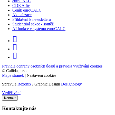
euroCALC
CDE Asite
Ceník euroCALC
Aktualizace
Přihlášení k newsletteru
Studentská sekce - soutěž
AI funkce v systému euroCALC
Pravidla ochrany osobních údajů a pravidla využívání cookies
©
Callida, s.r.o.
Mapa stránek
|
Nastavení cookies
Spravuje
Rexonix
/ Graphic Design
Designology
Vzdělávání
Kontakt
Kontaktujte nás