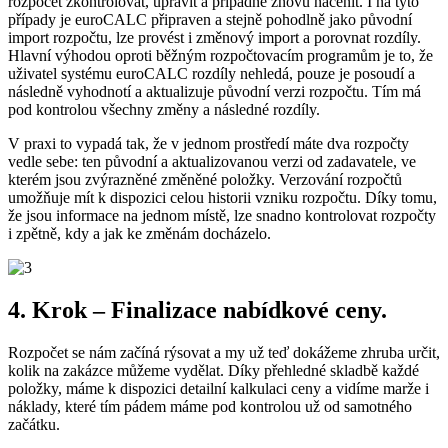
rozpočet zkontrolovat, upravit a případně znovu nacenit. I na tyto
případy je euroCALC připraven a stejně pohodlně jako původní
import rozpočtu, lze provést i změnový import a porovnat rozdíly.
Hlavní výhodou oproti běžným rozpočtovacím programům je to, že
uživatel systému euroCALC rozdíly nehledá, pouze je posoudí a
následně vyhodnotí a aktualizuje původní verzi rozpočtu. Tím má
pod kontrolou všechny změny a následné rozdíly.
V praxi to vypadá tak, že v jednom prostředí máte dva rozpočty
vedle sebe: ten původní a aktualizovanou verzi od zadavatele, ve
kterém jsou zvýrazněné změněné položky. Verzování rozpočtů
umožňuje mít k dispozici celou historii vzniku rozpočtu. Díky tomu,
že jsou informace na jednom místě, lze snadno kontrolovat rozpočty
i zpětně, kdy a jak ke změnám docházelo.
4. Krok – Finalizace nabídkové ceny.
Rozpočet se nám začíná rýsovat a my už teď dokážeme zhruba určit,
kolik na zakázce můžeme vydělat. Díky přehledné skladbě každé
položky, máme k dispozici detailní kalkulaci ceny a vidíme marže i
náklady, které tím pádem máme pod kontrolou už od samotného
začátku.