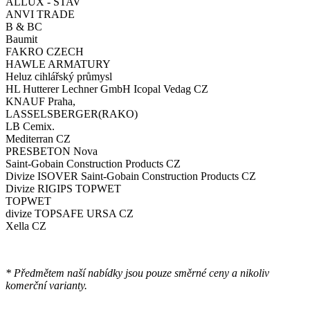
ALLUX - STAV
ANVI TRADE
B & BC
Baumit
FAKRO CZECH
HAWLE ARMATURY
Heluz cihlářský průmysl
HL Hutterer Lechner GmbH Icopal Vedag CZ
KNAUF Praha,
LASSELSBERGER(RAKO)
LB Cemix.
Mediterran CZ
PRESBETON Nova
Saint-Gobain Construction Products CZ
Divize ISOVER Saint-Gobain Construction Products CZ
Divize RIGIPS TOPWET
TOPWET
divize TOPSAFE URSA CZ
Xella CZ
* Předmětem naší nabídky jsou pouze směrné ceny a nikoliv
komerční varianty.