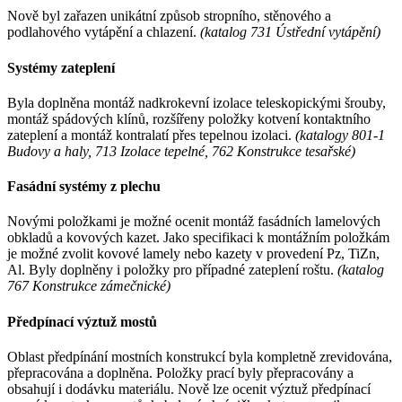
Nově byl zařazen unikátní způsob stropního, stěnového a
podlahového vytápění a chlazení.
(katalog 731 Ústřední vytápění)
Systémy zateplení
Byla doplněna montáž nadkrokevní izolace teleskopickými šrouby,
montáž spádových klínů, rozšířeny položky kotvení kontaktního
zateplení a montáž kontralatí přes tepelnou izolaci.
(katalogy 801-1
Budovy a haly, 713 Izolace tepelné, 762 Konstrukce tesařské)
Fasádní systémy z plechu
Novými položkami je možné ocenit montáž fasádních lamelových
obkladů a kovových kazet. Jako specifikaci k montážním položkám
je možné zvolit kovové lamely nebo kazety v provedení Pz, TiZn,
Al. Byly doplněny i položky pro případné zateplení roštu.
(katalog
767 Konstrukce zámečnické)
Předpínací výztuž mostů
Oblast předpínání mostních konstrukcí byla kompletně zrevidována,
přepracována a doplněna. Položky prací byly přepracovány a
obsahují i dodávku materiálu. Nově lze ocenit výztuž předpínací