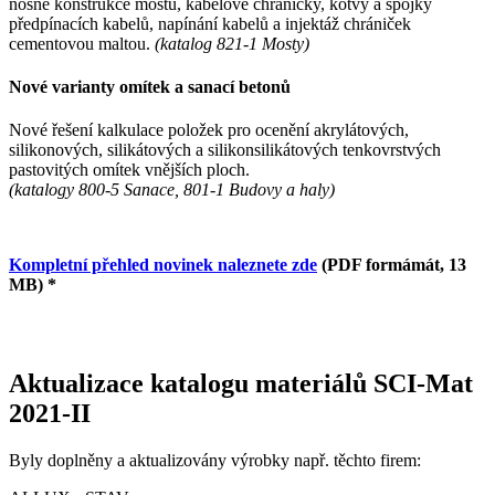
nosné konstrukce mostů, kabelové chráničky, kotvy a spojky
předpínacích kabelů, napínání kabelů a injektáž chrániček
cementovou maltou.
(katalog 821-1 Mosty)
Nové varianty omítek a sanací betonů
Nové řešení kalkulace položek pro ocenění akrylátových,
silikonových, silikátových a silikonsilikátových tenkovrstvých
pastovitých omítek vnějších ploch.
(katalogy 800-5 Sanace, 801-1 Budovy a haly)
Kompletní přehled novinek naleznete zde
(PDF formámát, 13
MB) *
Aktualizace katalogu materiálů SCI-Mat
2021-II
Byly doplněny a aktualizovány výrobky např. těchto firem: