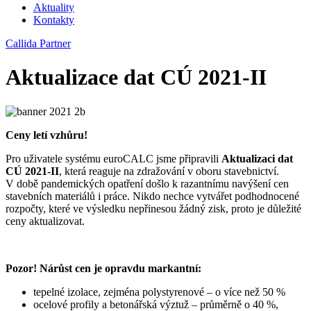
Aktuality
Kontakty
Callida Partner
Aktualizace dat CÚ 2021-II
Ceny letí vzhůru!
Pro uživatele systému euroCALC jsme připravili
Aktualizaci dat
CÚ 2021-II
, která reaguje na zdražování v oboru stavebnictví.
V době pandemických opatření došlo k razantnímu navýšení cen
stavebních materiálů i práce. Nikdo nechce vytvářet podhodnocené
rozpočty, které ve výsledku nepřinesou žádný zisk, proto je důležité
ceny aktualizovat.
Pozor! Nárůst cen je opravdu markantní:
tepelné izolace, zejména polystyrenové – o více než 50 %
ocelové profily a betonářská výztuž – průměrně o 40 %,