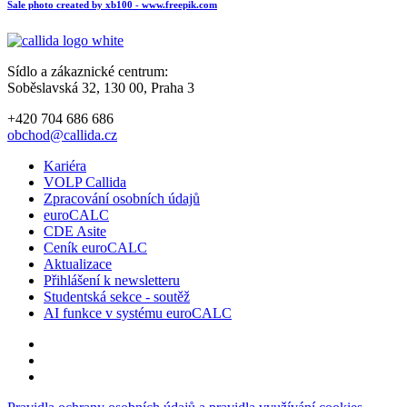
Sale photo created by xb100 - www.freepik.com
Sídlo a zákaznické centrum:
Soběslavská 32, 130 00, Praha 3
+420 704 686 686
obchod@callida.cz
Kariéra
VOLP Callida
Zpracování osobních údajů
euroCALC
CDE Asite
Ceník euroCALC
Aktualizace
Přihlášení k newsletteru
Studentská sekce - soutěž
AI funkce v systému euroCALC