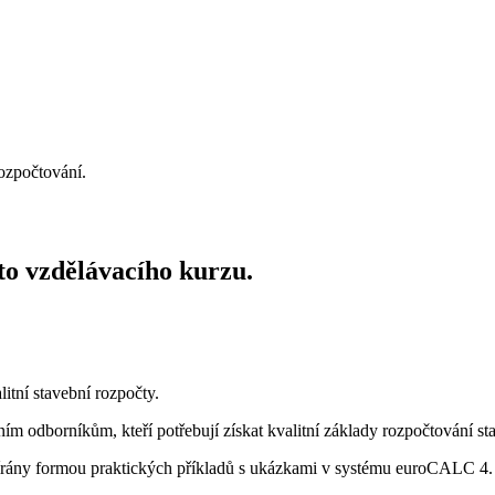
rozpočtování.
to vzdělávacího kurzu.
itní stavební rozpočty.
ím odborníkům, kteří potřebují získat kvalitní základy rozpočtování st
rány formou praktických příkladů s ukázkami v systému euroCALC 4.