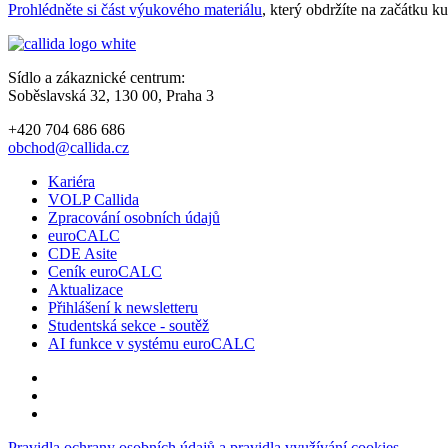
Prohlédněte si část výukového materiálu
, který obdržíte na začátku k
Sídlo a zákaznické centrum:
Soběslavská 32, 130 00, Praha 3
+420 704 686 686
obchod@callida.cz
Kariéra
VOLP Callida
Zpracování osobních údajů
euroCALC
CDE Asite
Ceník euroCALC
Aktualizace
Přihlášení k newsletteru
Studentská sekce - soutěž
AI funkce v systému euroCALC
Pravidla ochrany osobních údajů a pravidla využívání cookies