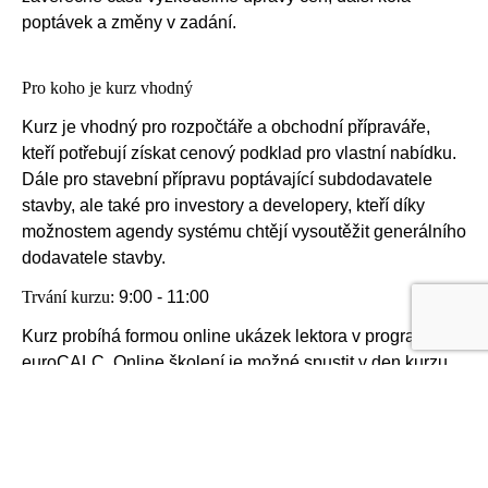
poptávek a změny v zadání.
Pro koho je kurz vhodný
Kurz je vhodný pro rozpočtáře a obchodní přípraváře,
kteří potřebují získat cenový podklad pro vlastní nabídku.
Dále pro stavební přípravu poptávající subdodavatele
stavby, ale také pro investory a developery, kteří díky
možnostem agendy systému chtějí vysoutěžit generálního
dodavatele stavby.
Trvání kurzu:
9:00 - 11:00
Kurz probíhá formou online ukázek lektora v programu
euroCALC. Online školení je možné spustit v den kurzu
díky odkazu, který Vám bude zaslán na email a to
v aplikaci TEAMS nebo přes Váš webový prohlížeč. Pro
komunikaci s lektorem doporučujeme sluchátka s
mikrofonem, v rámci školení je pro vaše dotazy dostupné i