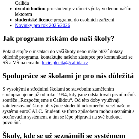
Callida
úvodní hodinu
pro studenty v rámci výuky vedenou naším
lektorem
studentské licence
programu do osobních zařízení
Novinky pro rok 2025/2026
Jak program získám do naší školy?
Pokud stojíte o instalaci do vaší školy nebo máte bližší dotazy
ohledně programu, kontaktujte našeho zástupce pro komunikaci se
SŠ a VŠ na emailu:
lucie.plecita@callida.cz
Spolupráce se školami je pro nás důležitá
S vysokými a středními školami se stavebním zaměřením
spolupracujeme již od roku 1994, kdy jsme odstartovali první ročník
soutěže „Rozpočtujeme s Callidou“. Od této doby využívají
zainteresované školy při výuce studentů nekomerční verzi našeho
systému euroCALC. Studenti se tímto způsobem mohou seznámit s
oceňovacím systémem, a tím se lépe připravit na své budoucí
povolání.
Školy, kde se už seznámili se systémem