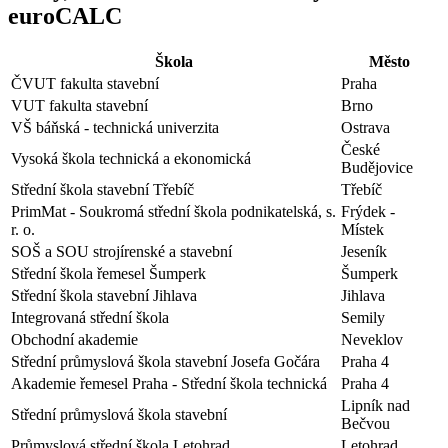
euroCALC
Škola
Město
ČVUT fakulta stavební
Praha
VUT fakulta stavební
Brno
VŠ báňská - technická univerzita
Ostrava
České
Vysoká škola technická a ekonomická
Budějovice
Střední škola stavební Třebíč
Třebíč
PrimMat - Soukromá střední škola podnikatelská, s.
Frýdek -
r. o.
Místek
SOŠ a SOU strojírenské a stavební
Jeseník
Střední škola řemesel Šumperk
Šumperk
Střední škola stavební Jihlava
Jihlava
Integrovaná střední škola
Semily
Obchodní akademie
Neveklov
Střední průmyslová škola stavební Josefa Gočára
Praha 4
Akademie řemesel Praha - Střední škola technická
Praha 4
Lipník nad
Střední průmyslová škola stavební
Bečvou
Průmyslová střední škola Letohrad
Letohrad