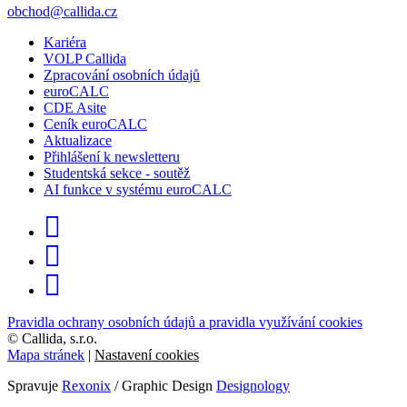
obchod@callida.cz
Kariéra
VOLP Callida
Zpracování osobních údajů
euroCALC
CDE Asite
Ceník euroCALC
Aktualizace
Přihlášení k newsletteru
Studentská sekce - soutěž
AI funkce v systému euroCALC
Pravidla ochrany osobních údajů a pravidla využívání cookies
©
Callida, s.r.o.
Mapa stránek
|
Nastavení cookies
Spravuje
Rexonix
/ Graphic Design
Designology