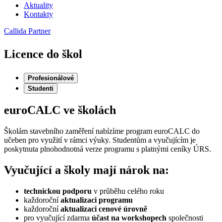
Aktuality
Kontakty
Callida Partner
Licence do škol
Profesionálové
Studenti
euroCALC ve školách
Školám stavebního zaměření nabízíme program euroCALC do
učeben pro využití v rámci výuky. Studentům a vyučujícím je
poskytnuta plnohodnotná verze programu s platnými ceníky ÚRS.
Vyučující a školy mají nárok na:
technickou podporu
v průběhu celého roku
každoroční
aktualizaci programu
každoroční
aktualizaci cenové úrovně
pro vyučující zdarma
účast na workshopech
společnosti