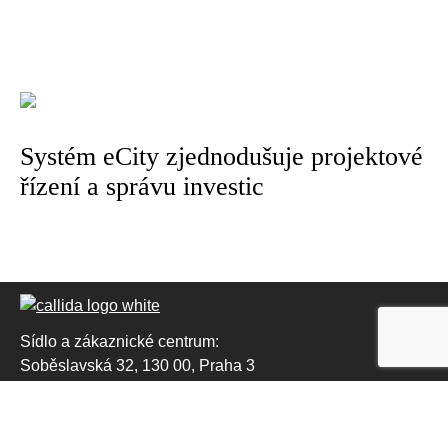
Systém eCity zjednodušuje projektové
řízení a správu investic
Sídlo a zákaznické centrum:
Soběslavská 32, 130 00, Praha 3
+420 704 686 686
obchod@callida.cz