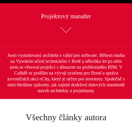
Projektový manažer
Jsem vystudovaný architekt s vášní pro software. Během studia
na Vysokém učení technickém v Brně a několika let po něm
jsem se věnoval projekci s důrazem na problematiku BIM. V
Callidě se podílím na vývoji systému pro řízení a správu
investičních akcí eCity, který je určen pro investory. Společně s
nimi hledáme způsoby, jak zajistit dodržení datových standardů
staveb architekty a projektanty.
Všechny články autora