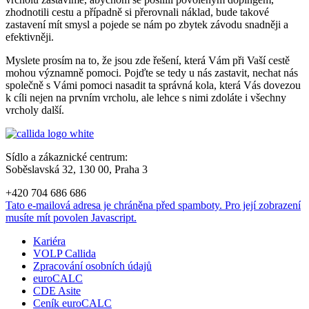
zhodnotili cestu a případně si přerovnali náklad, bude takové
zastavení mít smysl a pojede se nám po zbytek závodu snadněji a
efektivněji.
Myslete prosím na to, že jsou zde řešení, která Vám při Vaší cestě
mohou významně pomoci. Pojďte se tedy u nás zastavit, nechat nás
společně s Vámi pomoci nasadit ta správná kola, která Vás dovezou
k cíli nejen na prvním vrcholu, ale lehce s nimi zdoláte i všechny
vrcholy další.
Sídlo a zákaznické centrum:
Soběslavská 32, 130 00, Praha 3
+420 704 686 686
Tato e-mailová adresa je chráněna před spamboty. Pro její zobrazení
musíte mít povolen Javascript.
Kariéra
VOLP Callida
Zpracování osobních údajů
euroCALC
CDE Asite
Ceník euroCALC