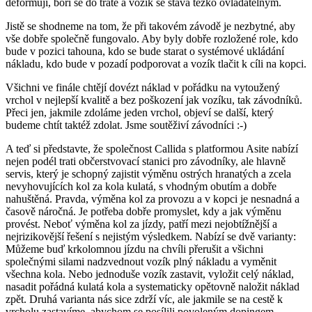
deformují, boří se do tratě a vozík se stává těžko ovladatelným.
Jistě se shodneme na tom, že při takovém závodě je nezbytné, aby
vše dobře společně fungovalo. Aby byly dobře rozložené role, kdo
bude v pozici tahouna, kdo se bude starat o systémové ukládání
nákladu, kdo bude v pozadí podporovat a vozík tlačit k cíli na kopci.
Všichni ve finále chtějí dovézt náklad v pořádku na vytoužený
vrchol v nejlepší kvalitě a bez poškození jak vozíku, tak závodníků.
Přeci jen, jakmile zdoláme jeden vrchol, objeví se další, který
budeme chtít taktéž zdolat. Jsme soutěživí závodníci :-)
A teď si představte, že společnost Callida s platformou Asite nabízí
nejen podél trati občerstvovací stanici pro závodníky, ale hlavně
servis, který je schopný zajistit výměnu ostrých hranatých a zcela
nevyhovujících kol za kola kulatá, s vhodným obutím a dobře
nahuštěná. Pravda, výměna kol za provozu a v kopci je nesnadná a
časově náročná. Je potřeba dobře promyslet, kdy a jak výměnu
provést. Neboť výměna kol za jízdy, patří mezi nejobtížnější a
nejrizikovější řešení s nejistým výsledkem. Nabízí se dvě varianty:
Můžeme buď krkolomnou jízdu na chvíli přerušit a všichni
společnými silami nadzvednout vozík plný nákladu a vyměnit
všechna kola. Nebo jednoduše vozík zastavit, vyložit celý náklad,
nasadit pořádná kulatá kola a systematicky opětovně naložit náklad
zpět. Druhá varianta nás sice zdrží víc, ale jakmile se na cestě k
vrcholu zastavíme, abychom se posílili povoleným dopingem,