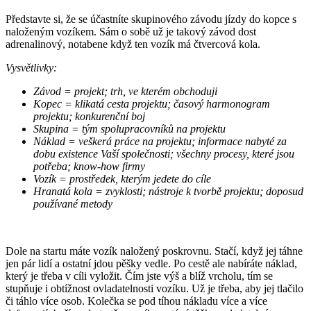
Představte si, že se účastníte skupinového závodu jízdy do kopce s
naloženým vozíkem. Sám o sobě už je takový závod dost
adrenalinový, notabene když ten vozík má čtvercová kola.
Vysvětlivky
:
Závod = projekt;
trh, ve kterém obchoduji
Kopec = klikatá cesta projektu; časový harmonogram
projektu; konkurenční boj
Skupina = tým spolupracovníků na projektu
Náklad = veškerá práce na projektu; informace nabyté za
dobu existence Vaší společnosti; všechny procesy, které jsou
potřeba; know-how firmy
Vozík = prostředek, kterým jed
ete
do cíle
Hranatá kola = zvyklosti; nástroje k tvorbě proje
k
tu; doposud
používané metody
Dole na startu máte vozík naložený poskrovnu. Stačí, když jej táhne
jen pár lidí a ostatní jdou pěšky vedle. Po cestě ale nabíráte náklad,
který je třeba v cíli vyložit. Čím jste výš a blíž vrcholu, tím se
stupňuje i obtížnost ovladatelnosti vozíku. Už je třeba, aby jej tlačilo
či táhlo více osob. Kolečka se pod tíhou nákladu více a více