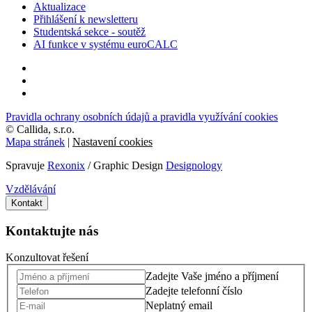
Aktualizace
Přihlášení k newsletteru
Studentská sekce - soutěž
AI funkce v systému euroCALC
Pravidla ochrany osobních údajů a pravidla využívání cookies
©
Callida, s.r.o.
Mapa stránek
|
Nastavení cookies
Spravuje
Rexonix
/ Graphic Design
Designology
Vzdělávání
Kontakt
Kontaktujte nás
Konzultovat řešení
Zadejte Vaše jméno a příjmení
Zadejte telefonní číslo
Neplatný email