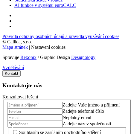
AI funkce v systému euroCALC
Pravidla ochrany osobních údajů a pravidla využívání cookies
©
Callida, s.r.o.
Mapa stránek
|
Nastavení cookies
Spravuje
Rexonix
/ Graphic Design
Designology
Vzdělávání
Kontakt
Kontaktujte nás
Konzultovat řešení
Zadejte Vaše jméno a příjmení
Zadejte telefonní číslo
Neplatný email
Zadejte název společnosti
Souhlasím se zasíláním obchodního sdělení