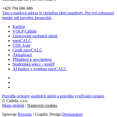
+420 704 686 686
Tato e-mailová adresa je chráněna před spamboty. Pro její zobrazení
musíte mít povolen Javascript.
Kariéra
VOLP Callida
Zpracování osobních údajů
euroCALC
CDE Asite
Ceník euroCALC
Aktualizace
Přihlášení k newsletteru
Studentská sekce - soutěž
AI funkce v systému euroCALC
Pravidla ochrany osobních údajů a pravidla využívání cookies
©
Callida, s.r.o.
Mapa stránek
|
Nastavení cookies
Spravuje
Rexonix
/ Graphic Design
Designology