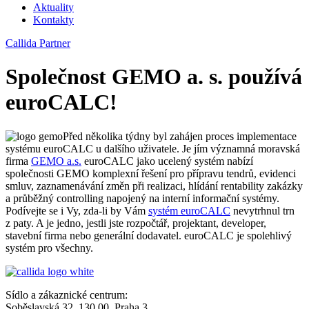
Aktuality
Kontakty
Callida Partner
Společnost GEMO a. s. používá
euroCALC!
Před několika týdny byl zahájen proces implementace
systému euroCALC u dalšího uživatele. Je jím významná moravská
firma
GEMO a.s.
euroCALC jako ucelený systém nabízí
společnosti GEMO komplexní řešení pro přípravu tendrů, evidenci
smluv, zaznamenávání změn při realizaci, hlídání rentability zakázky
a průběžný controlling napojený na interní informační systémy.
Podívejte se i Vy, zda-li by Vám
systém euroCALC
nevytrhnul trn
z paty. A je jedno, jestli jste rozpočtář, projektant, developer,
stavební firma nebo generální dodavatel. euroCALC je spolehlivý
systém pro všechny.
Sídlo a zákaznické centrum:
Soběslavská 32, 130 00, Praha 3