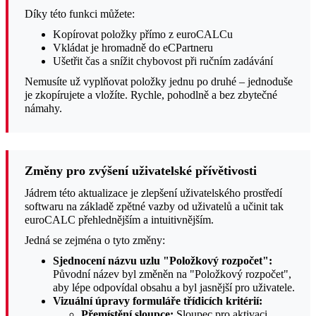
Díky této funkci můžete:
Kopírovat položky přímo z euroCALCu
Vkládat je hromadně do eCPartneru
Ušetřit čas a snížit chybovost při ručním zadávání
Nemusíte už vyplňovat položky jednu po druhé – jednoduše
je zkopírujete a vložíte. Rychle, pohodlně a bez zbytečné
námahy.
Změny pro zvýšení uživatelské přívětivosti
Jádrem této aktualizace je zlepšení uživatelského prostředí
softwaru na základě zpětné vazby od uživatelů a učinit tak
euroCALC přehlednějším a intuitivnějším.
Jedná se zejména o tyto změny:
Sjednocení názvu uzlu "Položkový rozpočet":
Původní název byl změněn na "Položkový rozpočet",
aby lépe odpovídal obsahu a byl jasnější pro uživatele.
Vizuální úpravy formuláře třídicích kritérií:
Přemístění sloupce:
Sloupec pro aktivaci