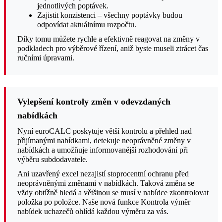
jednotlivých poptávek.
Zajistit konzistenci – všechny poptávky budou
odpovídat aktuálnímu rozpočtu.
Díky tomu můžete rychle a efektivně reagovat na změny v
podkladech pro výběrové řízení, aniž byste museli ztrácet čas
ručními úpravami.
Vylepšení kontroly změn v odevzdaných
nabídkách
Nyní euroCALC poskytuje větší kontrolu a přehled nad
přijímanými nabídkami, detekuje neoprávněné změny v
nabídkách a umožňuje informovanější rozhodování při
výběru subdodavatele.
Ani uzavřený excel nezajistí stoprocentní ochranu před
neoprávněnými změnami v nabídkách. Taková změna se
vždy obtížně hledá a většinou se musí v nabídce zkontrolovat
položka po položce. Naše nová funkce Kontrola výměr
nabídek uchazečů ohlídá každou výměru za vás.