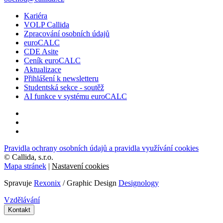
Kariéra
VOLP Callida
Zpracování osobních údajů
euroCALC
CDE Asite
Ceník euroCALC
Aktualizace
Přihlášení k newsletteru
Studentská sekce - soutěž
AI funkce v systému euroCALC
Pravidla ochrany osobních údajů a pravidla využívání cookies
©
Callida, s.r.o.
Mapa stránek
|
Nastavení cookies
Spravuje
Rexonix
/ Graphic Design
Designology
Vzdělávání
Kontakt