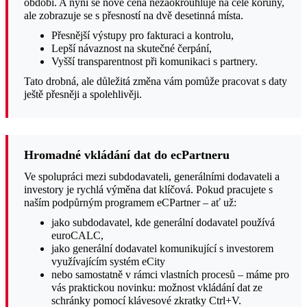
období. A nyní se nově cena nezaokrouhluje na celé koruny,
ale zobrazuje se s přesností na dvě desetinná místa.
Přesnější výstupy pro fakturaci a kontrolu,
Lepší návaznost na skutečné čerpání,
Vyšší transparentnost při komunikaci s partnery.
Tato drobná, ale důležitá změna vám pomůže pracovat s daty
ještě přesněji a spolehlivěji.
Hromadné vkládání dat do ecPartneru
Ve spolupráci mezi subdodavateli, generálními dodavateli a
investory je rychlá výměna dat klíčová. Pokud pracujete s
naším podpůrným programem eCPartner – ať už:
jako subdodavatel, kde generální dodavatel používá
euroCALC,
jako generální dodavatel komunikující s investorem
využívajícím systém eCity
nebo samostatně v rámci vlastních procesů – máme pro
vás praktickou novinku: možnost vkládání dat ze
schránky pomocí klávesové zkratky Ctrl+V.