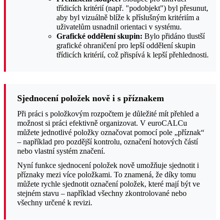
třídicích kritérií (např. "podobjekt") byl přesunut,
aby byl vizuálně blíže k příslušným kritériím a
uživatelům usnadnil orientaci v systému.
Grafické oddělení skupin:
Bylo přidáno tlustší
grafické ohraničení pro lepší oddělení skupin
třídicích kritérií, což přispívá k lepší přehlednosti.
Sjednocení položek nově i s příznakem
Při práci s položkovým rozpočtem je důležité mít přehled a
možnost si práci efektivně organizovat. V euroCALCu
můžete jednotlivé položky označovat pomocí pole „příznak“
– například pro pozdější kontrolu, označení hotových částí
nebo vlastní systém značení.
Nyní funkce sjednocení položek nově umožňuje sjednotit i
příznaky mezi více položkami. To znamená, že díky tomu
můžete rychle sjednotit označení položek, které mají být ve
stejném stavu – například všechny zkontrolované nebo
všechny určené k revizi.