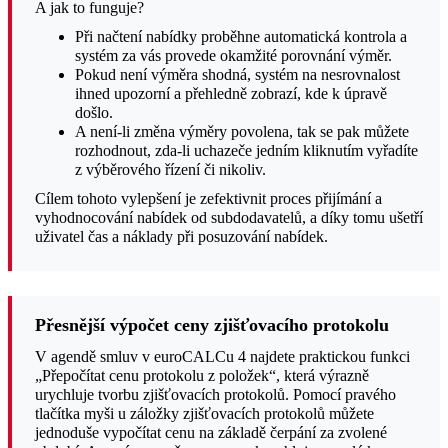
A jak to funguje?
Při načtení nabídky proběhne automatická kontrola a
systém za vás provede okamžité porovnání výměr.
Pokud není výměra shodná, systém na nesrovnalost
ihned upozorní a přehledně zobrazí, kde k úpravě
došlo.
A není-li změna výměry povolena, tak se pak můžete
rozhodnout, zda-li uchazeče jedním kliknutím vyřadíte
z výběrového řízení či nikoliv.
Cílem tohoto vylepšení je zefektivnit proces přijímání a
vyhodnocování nabídek od subdodavatelů, a díky tomu ušetří
uživatel čas a náklady při posuzování nabídek.
Přesnější výpočet ceny zjišťovacího protokolu
V agendě smluv v euroCALCu 4 najdete praktickou funkci
„Přepočítat cenu protokolu z položek“, která výrazně
urychluje tvorbu zjišťovacích protokolů. Pomocí pravého
tlačítka myši u záložky zjišťovacích protokolů můžete
jednoduše vypočítat cenu na základě čerpání za zvolené