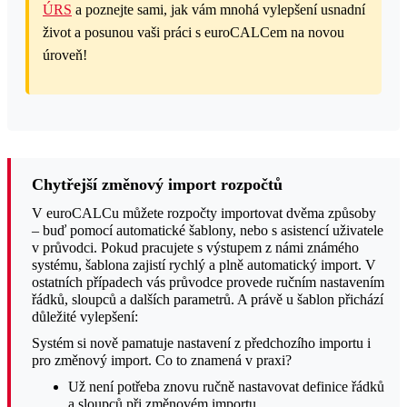
ÚRS
a poznejte sami, jak vám mnohá vylepšení usnadní
život a posunou vaši práci s euroCALCem na novou
úroveň!
Chytřejší změnový import rozpočtů
V euroCALCu můžete rozpočty importovat dvěma způsoby
– buď pomocí automatické šablony, nebo s asistencí uživatele
v průvodci. Pokud pracujete s výstupem z námi známého
systému, šablona zajistí rychlý a plně automatický import. V
ostatních případech vás průvodce provede ručním nastavením
řádků, sloupců a dalších parametrů. A právě u šablon přichází
důležité vylepšení:
Systém si nově pamatuje nastavení z předchozího importu i
pro změnový import. Co to znamená v praxi?
Už není potřeba znovu ručně nastavovat definice řádků
a sloupců při změnovém importu.