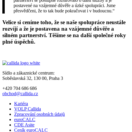
partnerství se postupně rozšiřovalo o další služby a je
postavené na vzájemné důvěře a úzké spolupráci. Jsme
přesvědčeni, že to tak bude pokračovat i v budoucnu.“
Velice si ceníme toho, že se naše spolupráce neustále
rozvíjí a že je postavena na vzájemné důvěře a
silném partnerství. Těšíme se na další společné roky
plné úspěchů.
Sídlo a zákaznické centrum:
Soběslavská 32, 130 00, Praha 3
+420 704 686 686
obchod@callida.cz
Kariéra
VOLP Callida
Zpracování osobních údajů
euroCALC
CDE Asite
Ceník euroCALC