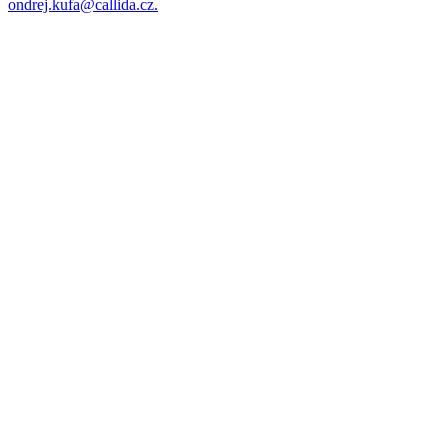
ondrej.kufa@callida.cz
.