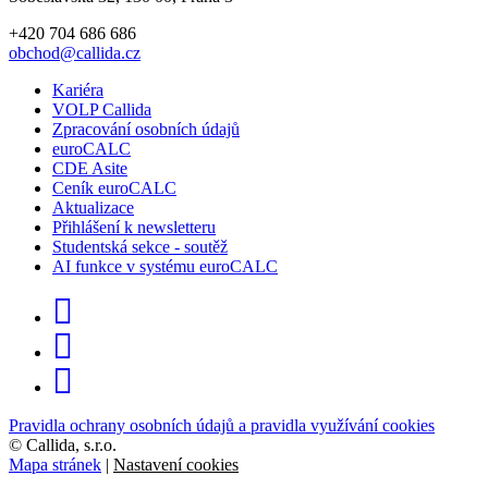
+420 704 686 686
obchod@callida.cz
Kariéra
VOLP Callida
Zpracování osobních údajů
euroCALC
CDE Asite
Ceník euroCALC
Aktualizace
Přihlášení k newsletteru
Studentská sekce - soutěž
AI funkce v systému euroCALC
Pravidla ochrany osobních údajů a pravidla využívání cookies
©
Callida, s.r.o.
Mapa stránek
|
Nastavení cookies