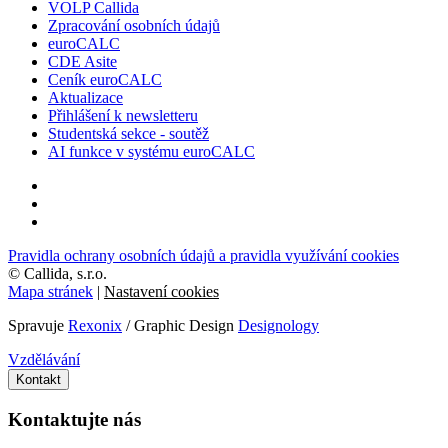
VOLP Callida
Zpracování osobních údajů
euroCALC
CDE Asite
Ceník euroCALC
Aktualizace
Přihlášení k newsletteru
Studentská sekce - soutěž
AI funkce v systému euroCALC
Pravidla ochrany osobních údajů a pravidla využívání cookies
©
Callida, s.r.o.
Mapa stránek
|
Nastavení cookies
Spravuje
Rexonix
/ Graphic Design
Designology
Vzdělávání
Kontakt
Kontaktujte nás