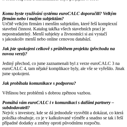
Komu byste využívání systému euroCALC doporučili? Velkým
firmám nebo i malým subjektům?
Určitě velkým firmám i menším subjektům, které řeší komplexní
stavební činnost. Katalog takřka všech stavebních prací je
nepostradatelný. Menší subjekty a živnostníci si asi vystačí
s jakoukoliv menší nebo online cenovou databází.
Jak jste spokojeni celkově s průběhem projektu (přechodu na
novou verzi)?
Jediný přechod, co jsme zaznamenali byl z verze euroCALC 3 na
euroCALC 4, tam nějaké komplikace byly, ale vše se vyřešilo. Jinak
jsme spokojeni.
Jak probíhala komunikace s podporou?
Většinou bez problémů s dobrou zpětnou vazbou.
Pomáhá vám euroCALC i v komunikaci s dalšími partnery –
subdodavateli?
Nejvíc s investory, kde se dá jednoduše vysvětlit a dokázat, co která
položka obsahuje, co je v kalkulované výměře a snadno se tak i řeší
případné dodatky a změny oproti původnímu rozpočtu.