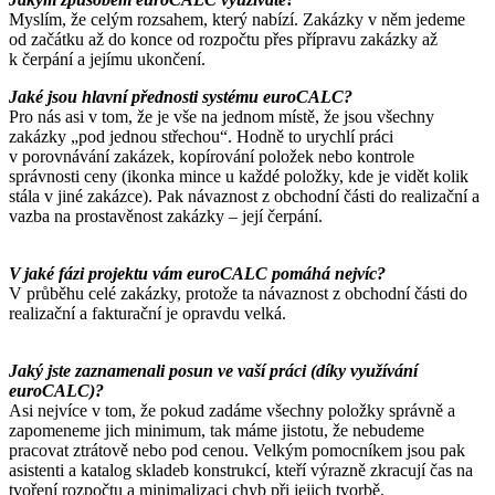
Myslím, že celým rozsahem, který nabízí. Zakázky v něm jedeme
od začátku až do konce od rozpočtu přes přípravu zakázky až
k čerpání a jejímu ukončení.
Jaké jsou hlavní přednosti systému euroCALC?
Pro nás asi v tom, že je vše na jednom místě, že jsou všechny
zakázky „pod jednou střechou“. Hodně to urychlí práci
v porovnávání zakázek, kopírování položek nebo kontrole
správnosti ceny (ikonka mince u každé položky, kde je vidět kolik
stála v jiné zakázce). Pak návaznost z obchodní části do realizační a
vazba na prostavěnost zakázky – její čerpání.
V jaké fázi projektu vám euroCALC pomáhá nejvíc?
V průběhu celé zakázky, protože ta návaznost z obchodní části do
realizační a fakturační je opravdu velká.
Jaký jste zaznamenali posun ve vaší práci (díky využívání
euroCALC)?
Asi nejvíce v tom, že pokud zadáme všechny položky správně a
zapomeneme jich minimum, tak máme jistotu, že nebudeme
pracovat ztrátově nebo pod cenou. Velkým pomocníkem jsou pak
asistenti a katalog skladeb konstrukcí, kteří výrazně zkracují čas na
tvoření rozpočtu a minimalizaci chyb při jejich tvorbě.