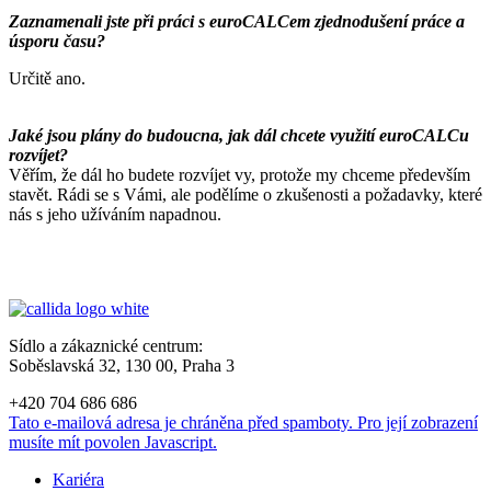
Zaznamenali jste při práci s euroCALCem zjednodušení práce a
úsporu času?
Určitě ano.
Jaké jsou plány do budoucna, jak dál chcete využití euroCALCu
rozvíjet?
Věřím, že dál ho budete rozvíjet vy, protože my chceme především
stavět. Rádi se s Vámi, ale podělíme o zkušenosti a požadavky, které
nás s jeho užíváním napadnou.
Sídlo a zákaznické centrum:
Soběslavská 32, 130 00, Praha 3
+420 704 686 686
Tato e-mailová adresa je chráněna před spamboty. Pro její zobrazení
musíte mít povolen Javascript.
Kariéra