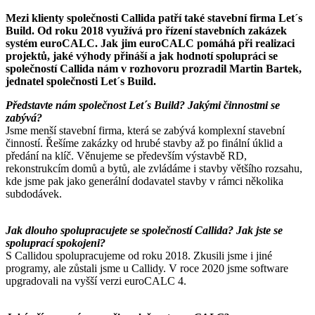
Mezi klienty společnosti Callida patří také stavební firma Let´s
Build. Od roku 2018 využívá pro řízení stavebních zakázek
systém euroCALC. Jak jim euroCALC pomáhá při realizaci
projektů, jaké výhody přináší a jak hodnotí spolupráci se
společností Callida nám v rozhovoru prozradil Martin Bartek,
jednatel společnosti Let´s Build.
Představte nám společnost Let´s Build? Jakými činnostmi se
zabývá?
Jsme menší stavební firma, která se zabývá komplexní stavební
činností. Řešíme zakázky od hrubé stavby až po finální úklid a
předání na klíč. Věnujeme se především výstavbě RD,
rekonstrukcím domů a bytů, ale zvládáme i stavby většího rozsahu,
kde jsme pak jako generální dodavatel stavby v rámci několika
subdodávek.
Jak dlouho spolupracujete se společností Callida? Jak jste se
spoluprací spokojeni?
S Callidou spolupracujeme od roku 2018. Zkusili jsme i jiné
programy, ale zůstali jsme u Callidy. V roce 2020 jsme software
upgradovali na vyšší verzi euroCALC 4.