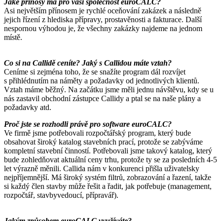
Jaké přínosy má pro vaši společnost euroCALC?
Asi největším přínosem je rychlé oceňování zakázek a následně
jejich řízení z hlediska přípravy, prostavěnosti a fakturace. Další
nespornou výhodou je, že všechny zakázky najdeme na jednom
místě.
Co si na Callidě ceníte? Jaký s Callidou máte vztah?
Ceníme si zejména toho, že se snažíte program dál rozvíjet
s přihlédnutím na náměty a požadavky od jednotlivých klientů.
Vztah máme běžný. Na začátku jsme měli jednu návštěvu, kdy se u
nás zastavil obchodní zástupce Callidy a ptal se na naše plány a
požadavky atd.
Proč jste se rozhodli právě pro software euroCALC?
Ve firmě jsme potřebovali rozpočtářský program, který bude
obsahovat široký katalog stavebních prací, protože se zabýváme
kompletní stavební činností. Potřebovali jsme takový katalog, který
bude zohledňovat aktuální ceny trhu, protože ty se za posledních 4-5
let výrazně měnili. Callida nám v konkurenci přišla uživatelsky
nejpříjemnější. Má široký systém filtrů, zobrazování a řazení, takže
si každý člen stavby může řešit a řadit, jak potřebuje (management,
rozpočtář, stavbyvedoucí, přípravář).
Jakým způsobem euroCALC využíváte?