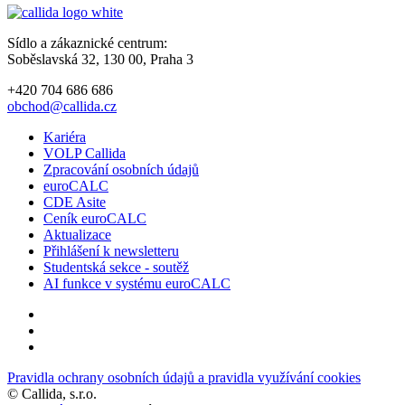
Sídlo a zákaznické centrum:
Soběslavská 32, 130 00, Praha 3
+420 704 686 686
obchod@callida.cz
Kariéra
VOLP Callida
Zpracování osobních údajů
euroCALC
CDE Asite
Ceník euroCALC
Aktualizace
Přihlášení k newsletteru
Studentská sekce - soutěž
AI funkce v systému euroCALC
Pravidla ochrany osobních údajů a pravidla využívání cookies
©
Callida, s.r.o.