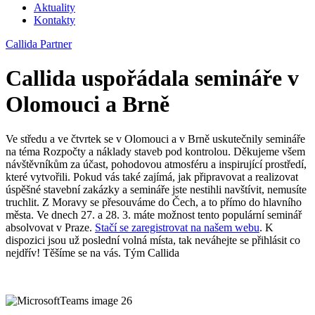
Aktuality
Kontakty
Callida Partner
Callida uspořádala semináře v
Olomouci a Brně
Ve středu a ve čtvrtek se v Olomouci a v Brně uskutečnily semináře
na téma Rozpočty a náklady staveb pod kontrolou. Děkujeme všem
návštěvníkům za účast, pohodovou atmosféru a inspirující prostředí,
které vytvořili. Pokud vás také zajímá, jak připravovat a realizovat
úspěšné stavební zakázky a semináře jste nestihli navštívit, nemusíte
truchlit. Z Moravy se přesouváme do Čech, a to přímo do hlavního
města. Ve dnech 27. a 28. 3. máte možnost tento populární seminář
absolvovat v Praze.
Stačí se zaregistrovat na našem webu
. K
dispozici jsou už poslední volná místa, tak neváhejte se přihlásit co
nejdřív! Těšíme se na vás. Tým Callida