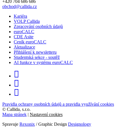
+420 704 686 686
obchod@callida.cz
Kariéra
VOLP Callida
Zpracování osobních údajů
euroCALC
CDE Asite
Ceník euroCALC
Aktualizace
Přihlášení k newsletteru
Studentská sekce - soutěž
AI funkce v systému euroCALC
Pravidla ochrany osobních údajů a pravidla využívání cookies
©
Callida, s.r.o.
Mapa stránek
|
Nastavení cookies
Spravuje
Rexonix
/ Graphic Design
Designology