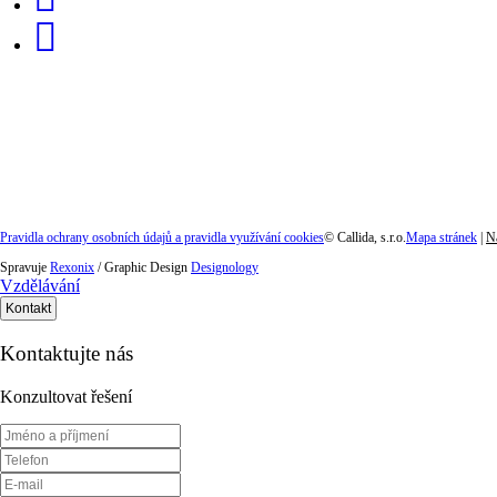
Pravidla ochrany osobních údajů a pravidla využívání cookies
©
Callida, s.r.o.
Mapa stránek
|
N
Spravuje
Rexonix
/ Graphic Design
Designology
Vzdělávání
Kontakt
Kontaktujte nás
Konzultovat řešení