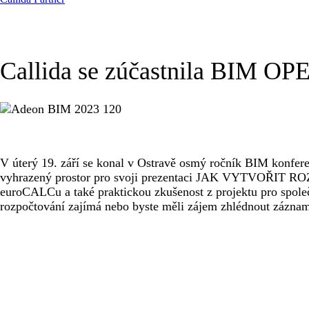
Callida se zúčastnila BIM OP
V úterý 19. září se konal v Ostravě osmý ročník BIM konfe
vyhrazený prostor pro svoji prezentaci JAK VYTVOŘIT ROZ
euroCALCu a také praktickou zkušenost z projektu pro společ
rozpočtování zajímá nebo byste měli zájem zhlédnout záznam 