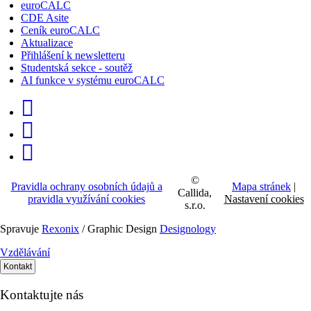
euroCALC
CDE Asite
Ceník euroCALC
Aktualizace
Přihlášení k newsletteru
Studentská sekce - soutěž
AI funkce v systému euroCALC
©
Pravidla ochrany osobních údajů a
Mapa stránek
|
Callida,
pravidla využívání cookies
Nastavení cookies
s.r.o.
Spravuje
Rexonix
/ Graphic Design
Designology
Vzdělávání
Kontakt
Kontaktujte nás