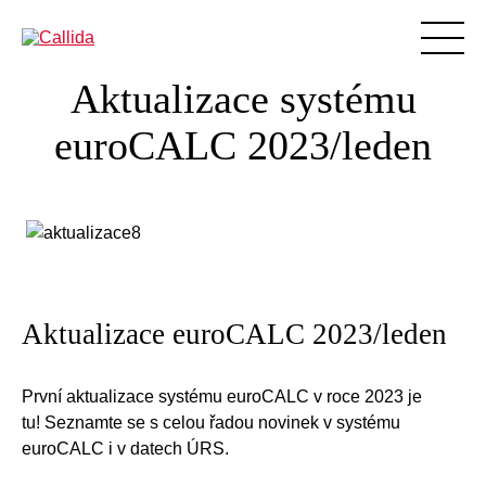
Aktualizace systému
Produkty
euroCALC 2023/leden
Podpora
Vzdělávání
Blog
BIM
O nás
Aktualizace euroCALC 2023/leden
Reference
Ke stažení
První aktualizace systému euroCALC v roce 2023 je
Aktuality
tu! Seznamte se s celou řadou novinek v systému
euroCALC i v datech ÚRS.
Kontakty