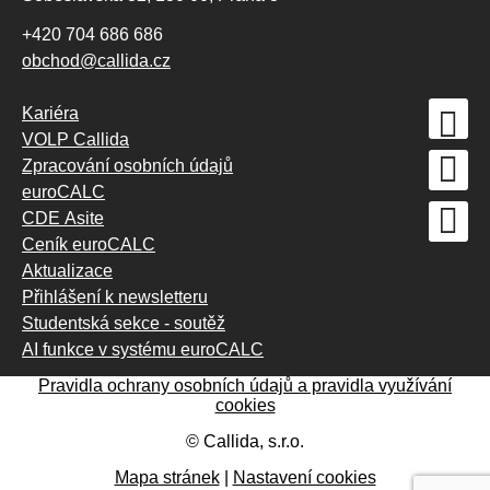
+420 704 686 686
obchod@callida.cz
Kariéra
VOLP Callida
Zpracování osobních údajů
euroCALC
CDE Asite
Ceník euroCALC
Aktualizace
Přihlášení k newsletteru
Studentská sekce - soutěž
AI funkce v systému euroCALC
Pravidla ochrany osobních údajů a pravidla využívání
cookies
©
Callida, s.r.o.
Mapa stránek
|
Nastavení cookies