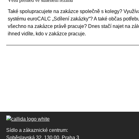
Větší přehled ve sdíleném režimu
Také spolupracujete na zakázce společně s kolegy? Využívá
systému euroCALC „Sdílení zakázky“? A také občas potřebu
všechno na zakázce právě pracuje? Dnes stačí najet na zá
ihned vidíte, kdo v zakázce pracuje.
Sídlo a zákaznické centrum:
Soběslavská 32, 130 00, Praha 3