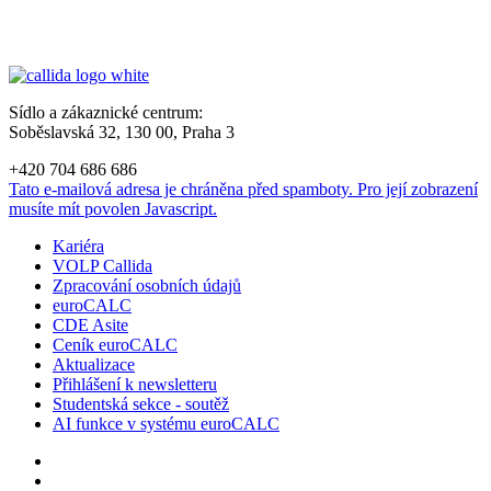
Sídlo a zákaznické centrum:
Soběslavská 32, 130 00, Praha 3
+420 704 686 686
Tato e-mailová adresa je chráněna před spamboty. Pro její zobrazení
musíte mít povolen Javascript.
Kariéra
VOLP Callida
Zpracování osobních údajů
euroCALC
CDE Asite
Ceník euroCALC
Aktualizace
Přihlášení k newsletteru
Studentská sekce - soutěž
AI funkce v systému euroCALC