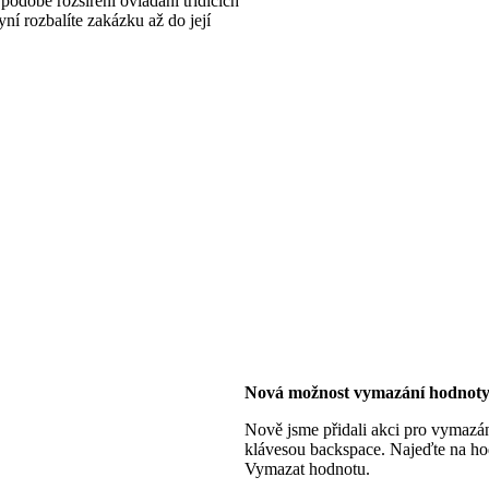
odobě rozšíření ovládání třídících
ní rozbalíte zakázku až do její
Nová možnost vymazání hodnoty 
Nově jsme přidali akci pro vymazá
klávesou backspace. Najeďte na hod
Vymazat hodnotu.