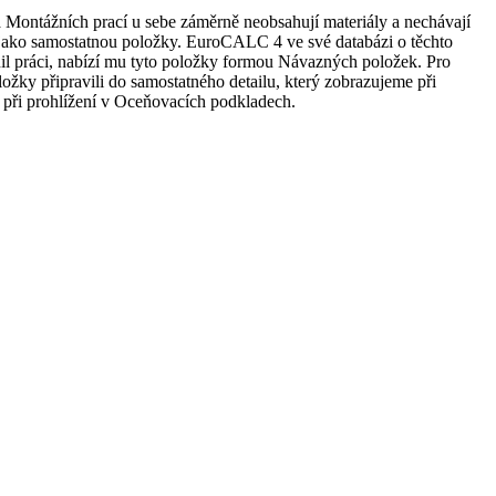
 Montážních prací u sebe záměrně neobsahují materiály a nechávají
al jako samostatnou položky. EuroCALC 4 ve své databázi o těchto
nil práci, nabízí mu tyto položky formou Návazných položek. Pro
ožky připravili do samostatného detailu, který zobrazujeme při
 při prohlížení v Oceňovacích podkladech.