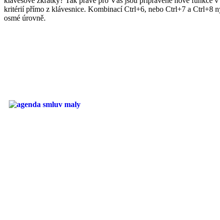
klávesové zkratky? Tak právě pro Vás jsou připravené nové funkce v p
kritérií přímo z klávesnice. Kombinací Ctrl+6, nebo Ctrl+7 a Ctrl+8 ny
osmé úrovně.