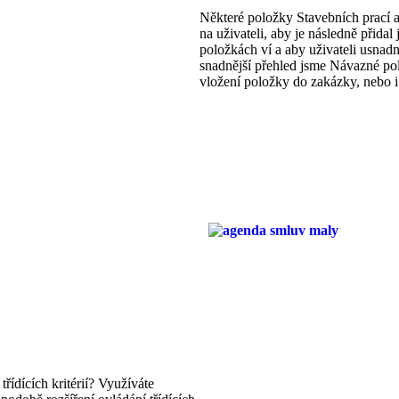
Některé položky Stavebních prací a
na uživateli, aby je následně přid
položkách ví a aby uživateli usnad
snadnější přehled jsme Návazné pol
vložení položky do zakázky, nebo i
ídících kritérií? Využíváte