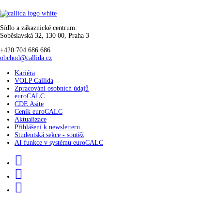
Sídlo a zákaznické centrum:
Soběslavská 32, 130 00, Praha 3
+420 704 686 686
obchod@callida.cz
Kariéra
VOLP Callida
Zpracování osobních údajů
euroCALC
CDE Asite
Ceník euroCALC
Aktualizace
Přihlášení k newsletteru
Studentská sekce - soutěž
AI funkce v systému euroCALC