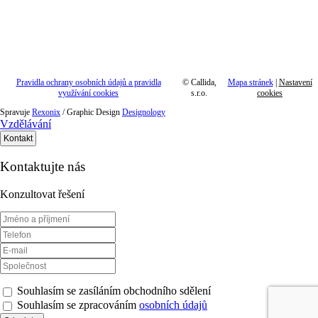
Pravidla ochrany osobních údajů a pravidla
©
Callida,
Mapa stránek
|
Nastavení
využívání cookies
s.r.o.
cookies
Spravuje
Rexonix
/ Graphic Design
Designology
Vzdělávání
Kontakt
Kontaktujte nás
Konzultovat řešení
Souhlasím se zasíláním obchodního sdělení
Souhlasím se zpracováním
osobních údajů