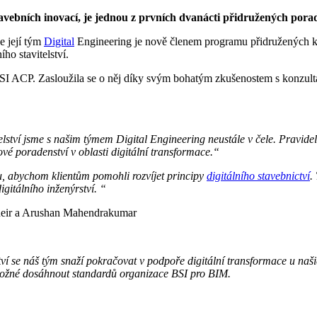
stavebních inovací, je jednou z prvních dvanácti přidružených por
e její tým
Digital
Engineering je nově členem programu přidružených ko
ho stavitelství.
 BSI ACP. Zasloužila se o něj díky svým bohatým zkušenostem s konzult
itelství jsme s našim týmem Digital Engineering neustále v čele. Pravide
vé poradenství v oblasti digitální transformace.“
mu, abychom klientům pomohli rozvíjet principy
digitálního stavebnictví
.
igitálního inženýrství. “
Kheir a Arushan Mahendrakumar
se náš tým snaží pokračovat v podpoře digitální transformace u našich
možné dosáhnout standardů organizace BSI pro BIM.