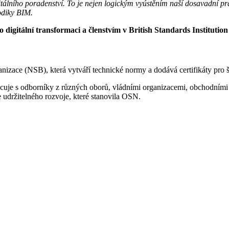
igitálního poradenství. To je nejen logickým vyústěním naší dosavadní prá
odiky BIM.
o digitální transformaci a členstvím v
British Standards Institutio
ganizace (NSB), která vytváří technické normy a dodává certifikáty pro 
uje s odborníky z různých oborů, vládními organizacemi, obchodními sd
e udržitelného rozvoje, které stanovila OSN.