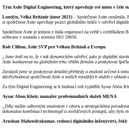
Tým Asite Digital Engineering, který upevňuje své místo v čele 
Londýn, Velká Británie (únor 2021)
– Společnost Asite oznámila, ž
si společnost Asite upevňuje pozici globálního hráče v odvětví digitální
Společnost Asite je jednou z mála organizací na světě s certifikátem
softwaru v souladu s normou ISO 19650.
Rob Clifton, Asite SVP pro Velkou Británii a Evropu
„Jsme hrdí na to, že v tak dynamickém odvětví, jako je digitální stav
Asite konkurovat na globálním trhu větším firmám a poskytovat špičko
Zavázali jsme se poskytovat detailní přehledy a znalosti určené k to
důvěryhodnost společnosti Asite a našich rozsáhlých služeb v oblasti d
Za tým Digital Engineering se k budoucí roli vyjádřili Aysar Abou 
Aysar Abou Kheir, manažer profesionálních služeb MENA
„Díky našim odborným znalostem v oboru a strategickému poradenství 
dokonalou kombinaci technologií a osvědčených postupů, aby bylo 
Arushan Mahendrakumar, vedoucí digitálního inženýrství, řekl: