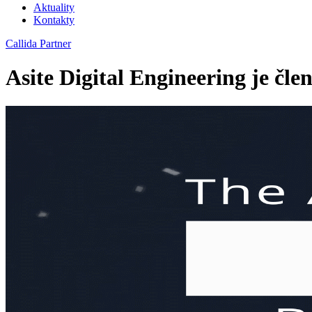
Aktuality
Kontakty
Callida Partner
Asite Digital Engineering je č