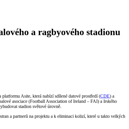
alového a ragbyového stadionu
tformu Asite, která nabízí sdílené datové prostředí (
CDE
) a
lové asociace (Football Association of Ireland – FAI) a Irského
vybudovat stadion světové úrovně.
tran a partnerů na projektu a k eliminaci kolizí, které u takto velkých