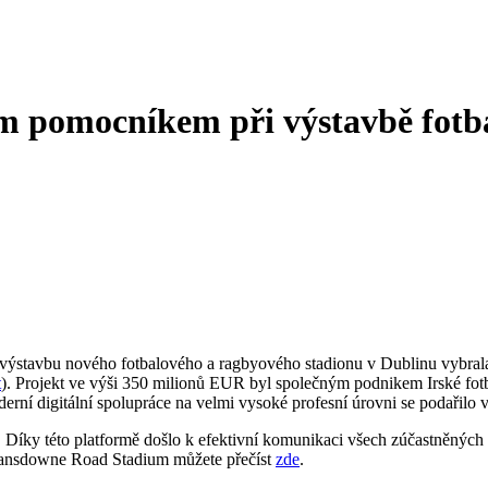
m pomocníkem při výstavbě fotb
avbu nového fotbalového a ragbyového stadionu v Dublinu vybrala pla
t
). Projekt ve výši 350 milionů EUR byl společným podnikem Irské fotba
ní digitální spolupráce na velmi vysoké profesní úrovni se podařilo 
tá. Díky této platformě došlo k efektivní komunikaci všech zúčastněných s
 Lansdowne Road Stadium můžete přečíst
zde
.