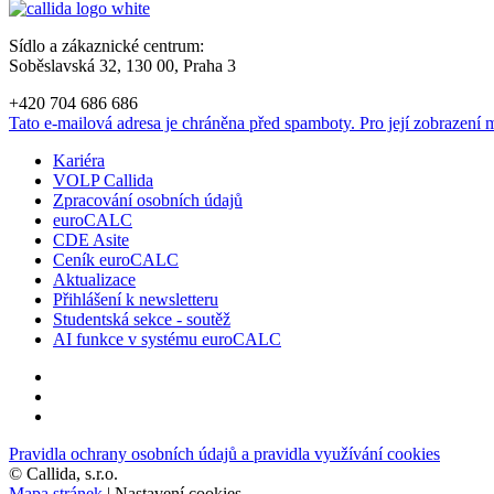
Sídlo a zákaznické centrum:
Soběslavská 32, 130 00, Praha 3
+420 704 686 686
Tato e-mailová adresa je chráněna před spamboty. Pro její zobrazení m
Kariéra
VOLP Callida
Zpracování osobních údajů
euroCALC
CDE Asite
Ceník euroCALC
Aktualizace
Přihlášení k newsletteru
Studentská sekce - soutěž
AI funkce v systému euroCALC
Pravidla ochrany osobních údajů a pravidla využívání cookies
©
Callida, s.r.o.
Mapa stránek
|
Nastavení cookies