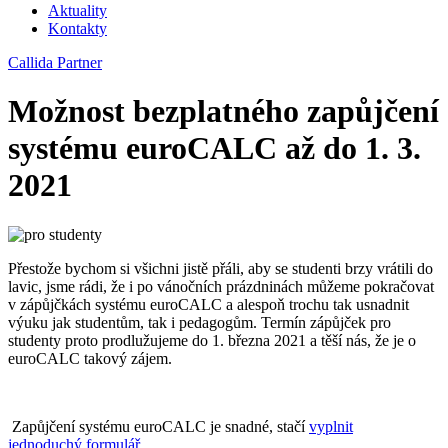
Aktuality
Kontakty
Callida Partner
Možnost bezplatného zapůjčení
systému euroCALC až do 1. 3.
2021
Přestože bychom si všichni jistě přáli, aby se studenti brzy vrátili do
lavic, jsme rádi, že i po vánočních prázdninách můžeme pokračovat
v zápůjčkách systému euroCALC a alespoň trochu tak usnadnit
výuku jak studentům, tak i pedagogům. Termín zápůjček pro
studenty proto prodlužujeme do 1. března 2021 a těší nás, že je o
euroCALC takový zájem.
Zapůjčení systému euroCALC je snadné, stačí
vyplnit
jednoduchý formulář
.