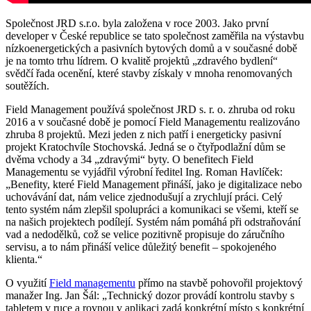
Společnost JRD s.r.o. byla založena v roce 2003. Jako první
developer v České republice se tato společnost zaměřila na výstavbu
nízkoenergetických a pasivních bytových domů a v současné době
je na tomto trhu lídrem. O kvalitě projektů „zdravého bydlení“
svědčí řada ocenění, které stavby získaly v mnoha renomovaných
soutěžích.
Field Management používá společnost JRD s. r. o. zhruba od roku
2016 a v současné době je pomocí Field Managementu realizováno
zhruba 8 projektů. Mezi jeden z nich patří i energeticky pasivní
projekt Kratochvíle Stochovská. Jedná se o čtyřpodlažní dům se
dvěma vchody a 34 „zdravými“ byty. O benefitech Field
Managementu se vyjádřil výrobní ředitel Ing. Roman Havlíček:
„Benefity, které Field Management přináší, jako je digitalizace nebo
uchovávání dat, nám velice zjednodušují a zrychlují práci. Celý
tento systém nám zlepšil spolupráci a komunikaci se všemi, kteří se
na našich projektech podílejí. Systém nám pomáhá při odstraňování
vad a nedodělků, což se velice pozitivně propisuje do záručního
servisu, a to nám přináší velice důležitý benefit – spokojeného
klienta.“
O využití
Field managementu
přímo na stavbě pohovořil projektový
manažer Ing. Jan Šál: „Technický dozor provádí kontrolu stavby s
tabletem v ruce a rovnou v aplikaci zadá konkrétní místo s konkrétní