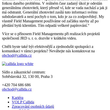
fotkou daného problému. V reálném čase zadaný úkol je odeslán
generálnímu zhotoviteli, který přesně ví, kde se vada nachází a jak ji
má odstranit. Generální zhotovitel zasílá tuto informaci svému
subdodavateli a není pochyb o tom, kdo je za co zodpovědný. My
vlastně Field Management používáme od začátku stavby až po
předání bytů klientům. Tím odpadá veškeré papírování.“
Více se o přínosem Field Managementu při realizacích projektů
společností JRD s. r. o. dozvíte v krátkém videu.
Chtěli byste také být efektivnější a zjednodušit spolupráci a
komunikaci v rámci projektu? Neváhejte nás kontaktovat na
obchod@callida.cz
Sídlo a zákaznické centrum:
Soběslavská 32, 130 00, Praha 3
+420 704 686 686
obchod@callida.cz
Kariéra
VOLP Callida
Zpracování osobních údajů