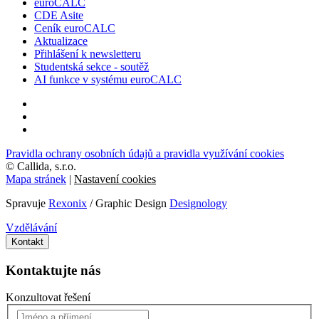
euroCALC
CDE Asite
Ceník euroCALC
Aktualizace
Přihlášení k newsletteru
Studentská sekce - soutěž
AI funkce v systému euroCALC
Pravidla ochrany osobních údajů a pravidla využívání cookies
©
Callida, s.r.o.
Mapa stránek
|
Nastavení cookies
Spravuje
Rexonix
/ Graphic Design
Designology
Vzdělávání
Kontakt
Kontaktujte nás
Konzultovat řešení