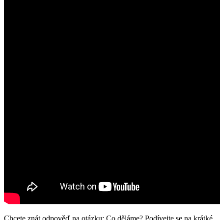
Chcete znát odpověď na otázku: Co děláme? Podívejte se na krátké