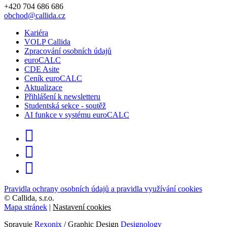
+420 704 686 686
obchod@callida.cz
Kariéra
VOLP Callida
Zpracování osobních údajů
euroCALC
CDE Asite
Ceník euroCALC
Aktualizace
Přihlášení k newsletteru
Studentská sekce - soutěž
AI funkce v systému euroCALC
Pravidla ochrany osobních údajů a pravidla využívání cookies
©
Callida, s.r.o.
Mapa stránek
|
Nastavení cookies
Spravuje
Rexonix
/ Graphic Design
Designology