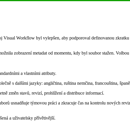
oj Visual Workflow byl vylepšen, aby podporoval definovanou zkratku 
ožnila zobrazení metadat od momentu, kdy byl soubor stažen. Volbou l
dardními a vlastními atributy.
čně s dalšími jazyky: angličtina, ruština nemčina, francouština, španělšti
ně změn stavů, revizí, prohlížení a distribuce informací.
borů usnadňuje týmovou práci a zkracuje čas na kontrolu nových revi
ená a uživatelsky přívětivější.