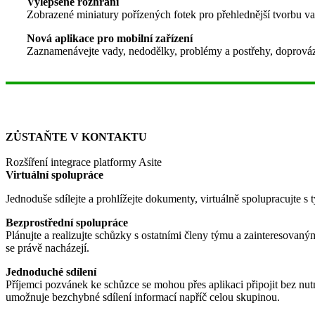
Vylepšené rozhraní
Zobrazené miniatury pořízených fotek pro přehlednější tvorbu v
Nová aplikace pro mobilní zařízení
Zaznamenávejte vady, nedodělky, problémy a postřehy, doprov
ZŮSTAŇTE V KONTAKTU
Rozšíření integrace platformy Asite
Virtuální spolupráce
Jednoduše sdílejte a prohlížejte dokumenty, virtuálně spolupracujte 
Bezprostřední spolupráce
Plánujte a realizujte schůzky s ostatními členy týmu a zainteresovaný
se právě nacházejí.
Jednoduché sdílení
Příjemci pozvánek ke schůzce se mohou přes aplikaci připojit bez nutn
umožnuje bezchybné sdílení informací napříč celou skupinou.