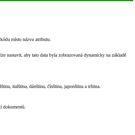
kódu místo názvu atributu.
ze nastavit, aby tato data byla zobrazovaná dynamicky na základě
na, italština, dánština, čínština, japonština a irština.
zí dokumentů.