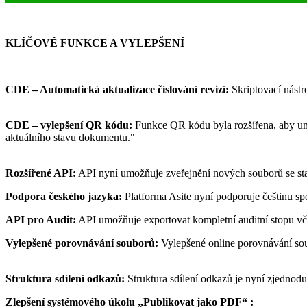
KLÍČOVÉ FUNKCE A VYLEPŠENÍ
CDE – Automatická aktualizace číslování revizí:
Skriptovací nástr
CDE – vylepšení QR kódu:
Funkce QR kódu byla rozšířena, aby um
aktuálního stavu dokumentu."
Rozšířené API:
API nyní umožňuje zveřejnění nových souborů se stan
Podpora českého jazyka:
Platforma Asite nyní podporuje češtinu spole
API pro Audit:
API umožňuje exportovat kompletní auditní stopu včet
Vylepšené porovnávání souborů:
Vylepšené online porovnávání sou
Struktura sdílení odkazů:
Struktura sdílení odkazů je nyní zjednoduš
Zlepšení systémového úkolu „Publikovat jako PDF“ :