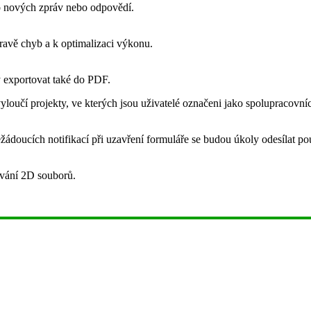
o nových zpráv nebo odpovědí.
pravě chyb a k optimalizaci výkonu.
 exportovat také do PDF.
loučí projekty, ve kterých jsou uživatelé označeni jako spolupracovníc
žádoucích notifikací při uzavření formuláře se budou úkoly odesílat pou
ování 2D souborů.