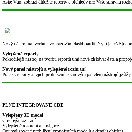
Asite Vám zobrazí důležité reporty a přehledy pro Vaše správná rozho
Nový nástroj na tvorbu a zobrazování dashboardů. Nyní je ještě jednod
Vylepšené reporty
Pokročilejší nástroj na tvorbu reportů umí nově získávat data a propojo
Nový panel nástrojů a vylepšené rozhraní
Práce s reporty a jejich prohlížení je s novým panelem nástrojů ještě
PLNĚ INTEGROVANÉ CDE
Vylepšený 3D model
Chytřejší rozhraní
Vylepšené rozhraní a navigace.
Optimalizované prohlížení propojených modelů a detailů objektů.