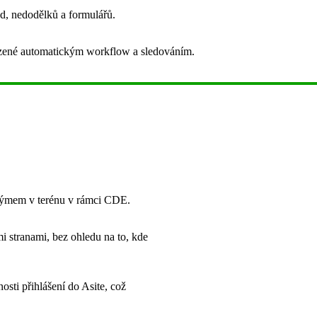
ad, nedodělků a formulářů.
ázené automatickým workflow a sledováním.
s týmem v terénu v rámci CDE.
mi stranami, bez ohledu na to, kde
osti přihlášení do Asite, což