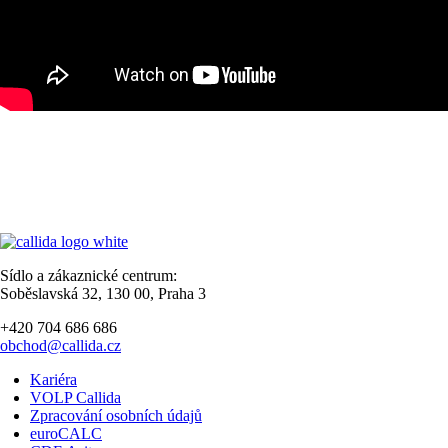
Sídlo a zákaznické centrum:
Soběslavská 32, 130 00, Praha 3
+420 704 686 686
obchod@callida.cz
Kariéra
VOLP Callida
Zpracování osobních údajů
euroCALC