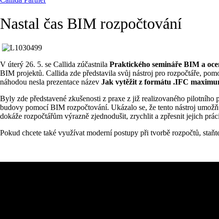
Nastal čas BIM rozpočtování
V úterý 26. 5. se Callida zúčastnila
Praktického semináře BIM a oce
BIM projektů. Callida zde představila svůj nástroj pro rozpočtáře, pom
náhodou nesla prezentace název
Jak vytěžit z formátu .IFC maximu
Byly zde představené zkušenosti z praxe z již realizovaného pilotního p
budovy pomocí BIM rozpočtování. Ukázalo se, že tento nástroj umožňuj
dokáže rozpočtářům výrazně zjednodušit, zrychlit a zpřesnit jejich práci
Pokud chcete také využívat moderní postupy při tvorbě rozpočtů, staň