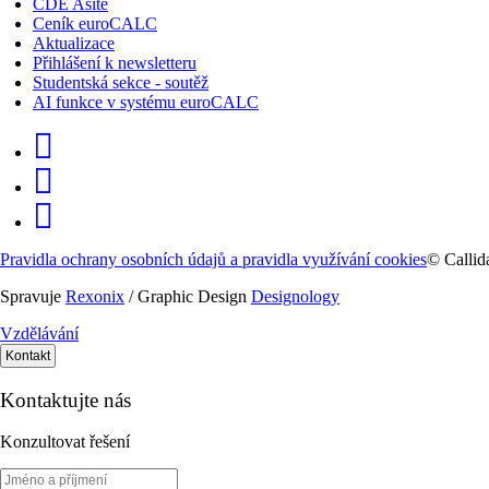
CDE Asite
Ceník euroCALC
Aktualizace
Přihlášení k newsletteru
Studentská sekce - soutěž
AI funkce v systému euroCALC
Pravidla ochrany osobních údajů a pravidla využívání cookies
©
Callida
Spravuje
Rexonix
/ Graphic Design
Designology
Vzdělávání
Kontakt
Kontaktujte nás
Konzultovat řešení