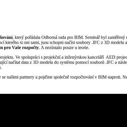
ňování
, který pořádala Odborná rada pro BIM. Seminář byl zaměřený n
ocí kterého si oni sami, jsou schopni načíst soubory .IFC z 3D modelu 
m pro Vaše rozpočty
. A nezůstalo pouze u teorie.
rojektu. Ve spolupráci s projekční a inženýrskou kanceláří AED project, 
ící načítat data z 3D modelu do systému pomocí souborů .IFC a násled
.
te se našimi partnery a pojďme společně rozpočtování v BIM naproti. N