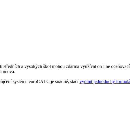
ti středních a vysokých škol mohou zdarma využívat on-line oceňovací
 domova.
apůjčení systému euroCALC je snadné, stačí
vyplnit jednoduchý formulá