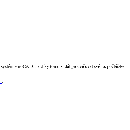
 systém euroCALC, a díky tomu si dál procvičovat své rozpočtářské
ř
.