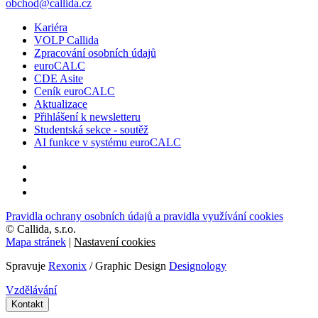
obchod@callida.cz
Kariéra
VOLP Callida
Zpracování osobních údajů
euroCALC
CDE Asite
Ceník euroCALC
Aktualizace
Přihlášení k newsletteru
Studentská sekce - soutěž
AI funkce v systému euroCALC
Pravidla ochrany osobních údajů a pravidla využívání cookies
©
Callida, s.r.o.
Mapa stránek
|
Nastavení cookies
Spravuje
Rexonix
/ Graphic Design
Designology
Vzdělávání
Kontakt