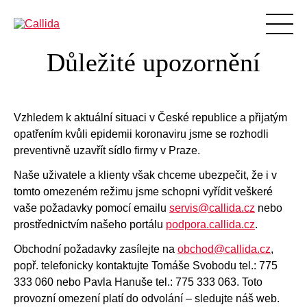
Důležité upozornění
Produkty
Podpora
Vzdělávání
Vzhledem k aktuální situaci v České republice a přijatým
opatřením kvůli epidemii koronaviru jsme se rozhodli
Blog
preventivně uzavřít sídlo firmy v Praze.
BIM
Naše uživatele a klienty však chceme ubezpečit, že i v
O nás
tomto omezeném režimu jsme schopni vyřídit veškeré
vaše požadavky pomocí emailu
servis@callida.cz
nebo
Reference
prostřednictvím našeho portálu
podpora.callida.cz
.
Ke stažení
Obchodní požadavky zasílejte na
obchod@callida.cz
,
Aktuality
popř. telefonicky kontaktujte Tomáše Svobodu tel.: 775
333 060 nebo Pavla Hanuše tel.: 775 333 063. Toto
Kontakty
provozní omezení platí do odvolání – sledujte náš web.