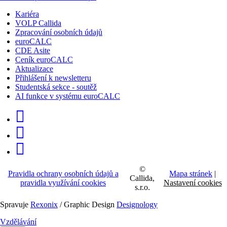
Kariéra
VOLP Callida
Zpracování osobních údajů
euroCALC
CDE Asite
Ceník euroCALC
Aktualizace
Přihlášení k newsletteru
Studentská sekce - soutěž
AI funkce v systému euroCALC
©
Pravidla ochrany osobních údajů a
Mapa stránek
|
Callida,
pravidla využívání cookies
Nastavení cookies
s.r.o.
Spravuje
Rexonix
/ Graphic Design
Designology
Vzdělávání