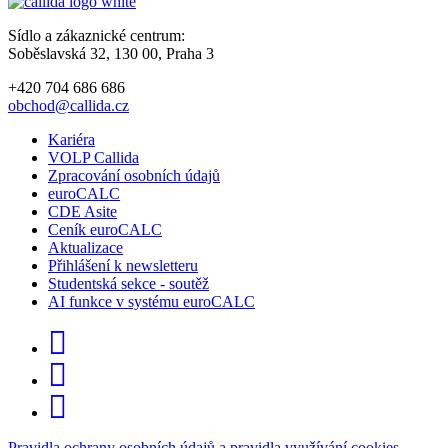
Sídlo a zákaznické centrum:
Soběslavská 32, 130 00, Praha 3
+420 704 686 686
obchod@callida.cz
Kariéra
VOLP Callida
Zpracování osobních údajů
euroCALC
CDE Asite
Ceník euroCALC
Aktualizace
Přihlášení k newsletteru
Studentská sekce - soutěž
AI funkce v systému euroCALC
Pravidla ochrany osobních údajů a pravidla využívání cookies