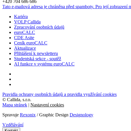
+420 704 686 686
Tato e-mailová adresa je chráněna před spamboty. Pro její zobrazení m
Kariéra
VOLP Callida
Zpracování osobních údajů
euroCALC
CDE Asite
Ceník euroCALC
Aktualizace
Přihlášení k newsletteru
Studentská sekce - soutěž
AI funkce v systému euroCALC
Pravidla ochrany osobních údajů a pravidla využívání cookies
©
Callida, s.r.o.
Mapa stránek
|
Nastavení cookies
Spravuje
Rexonix
/ Graphic Design
Designology
Vzdělávání
Kontakt