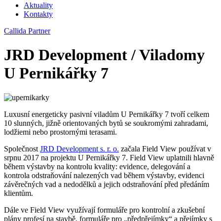
Aktuality
Kontakty
Callida Partner
JRD Development / Viladomy
U Pernikářky 7
Luxusní energeticky pasivní viladům U Pernikářky 7 tvoří celkem
10 slunných, jižně orientovaných bytů se soukromými zahradami,
lodžiemi nebo prostornými terasami.
Společnost
JRD Development s. r. o.
začala Field View používat v
srpnu 2017 na projektu U Pernikářky 7. Field View uplatnili hlavně
během výstavby na kontrolu kvality: evidence, delegování a
kontrola odstraňování nalezených vad během výstavby, evidenci
závěrečných vad a nedodělků a jejich odstraňování před předáním
klientům.
Dále ve Field View využívají formuláře pro kontrolní a zkušební
plány profesí na stavbě, formuláře pro „předpřejímky“ a přejímky s