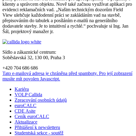
klienty a správcem objektu. Nově také začnou využívat aplikaci pro
evidenci reklamačních vad. „Našim technickým dozorům Field
View ulehčuje každodenní práci se zakládáním vad na stavbě,
přepisováním do tabulek a posíláním e-mailů na generálního
dodavatele stavby. Je to intuitivní a rychlé.“ pochvaluje si Ing. Jan
Šál, projektový manažer jr.
Sídlo a zákaznické centrum:
Soběslavská 32, 130 00, Praha 3
+420 704 686 686
Tato e-mailová adresa je chráněna před spamboty. Pro její zobrazení
musíte mít povolen Javascript.
Kariéra
VOLP Callida
Zpracování osobních údajů
euroCALC
CDE Asite
Ceník euroCALC
Aktualizace
Přihlášení k newsletteru
Studentská sekce - soutěž