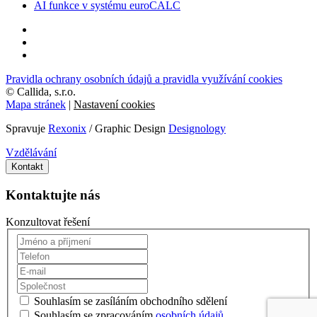
AI funkce v systému euroCALC
Pravidla ochrany osobních údajů a pravidla využívání cookies
©
Callida, s.r.o.
Mapa stránek
|
Nastavení cookies
Spravuje
Rexonix
/ Graphic Design
Designology
Vzdělávání
Kontakt
Kontaktujte nás
Konzultovat řešení
Souhlasím se zasíláním obchodního sdělení
Souhlasím se zpracováním
osobních údajů