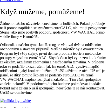
Když můžeme, pomůžeme!
Žádného našeho uživatele nenecháme na holičkách. Pokud potřebuje
naši pomoc například se systémem euroCALC, rádi mu ji poskytneme.
Stejně jako jsme poskytli podporu společnosti VW WACHAL přímo
v sídle firmy v Kroměříži.
Odborník z našeho týmu Jan Hercog se věnoval dvěma oddělením –
obchodnímu a stavební přípravě. Většina návštěv byla dvoudenních.
Program byl vždy stejný: první den se probírala teorie a metodické
postupy v systému euroCALC. Zbytek času byl vyhrazen konkrétním
zakázkám, aktuálním zádrhelům a nastřádaným tématům. V průběhu
roku se podařilo ukázat všem, jak lze euroCALC využívat napříč
odděleními a jaký konkrétní užitek přináší každému z nich. Už teď je
jasné, že díky tomuto školení se podařilo euroCALC ve firmě
VW WACHAL naplno rozhýbat a zakořenit. Tím však spolupráce
zdaleka nekončí. V podobném duchu budeme pokračovat i nadále.
Pokud máte zájem o užší spolupráci, neostýchejte se nás kontaktovat.
Určitě se domluvíme.