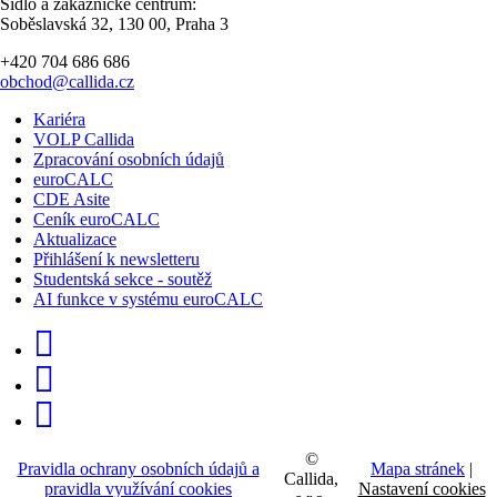
Sídlo a zákaznické centrum:
Soběslavská 32, 130 00, Praha 3
+420 704 686 686
obchod@callida.cz
Kariéra
VOLP Callida
Zpracování osobních údajů
euroCALC
CDE Asite
Ceník euroCALC
Aktualizace
Přihlášení k newsletteru
Studentská sekce - soutěž
AI funkce v systému euroCALC
©
Pravidla ochrany osobních údajů a
Mapa stránek
|
Callida,
pravidla využívání cookies
Nastavení cookies