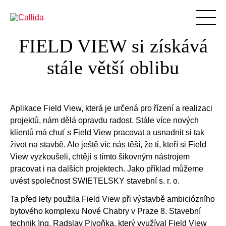
FIELD VIEW si získává
Produkty
stále větší oblibu
Podpora
Vzdělávání
Blog
Aplikace Field View, která je určená pro řízení a realizaci
BIM
projektů, nám dělá opravdu radost. Stále více nových
klientů má chuť s Field View pracovat a usnadnit si tak
O nás
život na stavbě. Ale ještě víc nás těší, že ti, kteří si Field
Reference
View vyzkoušeli, chtějí s tímto šikovným nástrojem
pracovat i na dalších projektech. Jako příklad můžeme
Ke stažení
uvést společnost SWIETELSKY stavební s. r. o.
Aktuality
Ta před lety použila Field View při výstavbě ambiciózního
Kontakty
bytového komplexu Nové Chabry v Praze 8. Stavební
technik Ing. Radslav Pivoňka, který využíval Field View