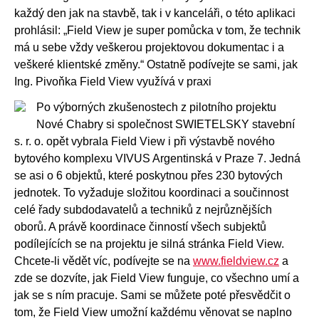
každý den jak na stavbě, tak i v kanceláři, o této aplikaci
prohlásil: „Field View je super pomůcka v tom, že technik
má u sebe vždy veškerou projektovou dokumentac i a
veškeré klientské změny.“ Ostatně podívejte se sami, jak
Ing. Pivoňka Field View využívá v praxi
Po výborných zkušenostech z pilotního projektu
Nové Chabry si společnost SWIETELSKY stavební
s. r. o. opět vybrala Field View i při výstavbě nového
bytového komplexu VIVUS Argentinská v Praze 7. Jedná
se asi o 6 objektů, které poskytnou přes 230 bytových
jednotek. To vyžaduje složitou koordinaci a součinnost
celé řady subdodavatelů a techniků z nejrůznějších
oborů. A právě koordinace činností všech subjektů
podílejících se na projektu je silná stránka Field View.
Chcete-li vědět víc, podívejte se na
www.fieldview.cz
a
zde se dozvíte, jak Field View funguje, co všechno umí a
jak se s ním pracuje. Sami se můžete poté přesvědčit o
tom, že Field View umožní každému věnovat se naplno