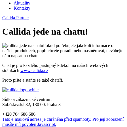
Aktuality
Kontakty
Callida Partner
Callida jede na chatu!
Pokud potřebujete jakékoli informace o
našich produktech, popř. chcete poradit nebo nasměrovat, neváhejte
nám napsat na chatu…
Chat je pro každého přístupný kdekoli na našich webových
stránkách
www.callida.cz
Proto pište a staňte se také chataři.
Sídlo a zákaznické centrum:
Soběslavská 32, 130 00, Praha 3
+420 704 686 686
Tato e-mailová adresa je chráněna před spamboty. Pro její zobrazení
musíte mít povolen Javascript.