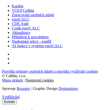
Kariéra
VOLP Callida
Zpracování osobních údajů
euroCALC
CDE Asite
Ceník euroCALC
Aktualizace
Přihlášení k newsletteru
Studentská sekce - soutěž
AI funkce v systému euroCALC
Pravidla ochrany osobních údajů a pravidla využívání cookies
©
Callida, s.r.o.
Mapa stránek
|
Nastavení cookies
Spravuje
Rexonix
/ Graphic Design
Designology
Vzdělávání
Kontakt