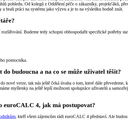
úhlů pohledu. Od kolegů z Oddělení péče o zákazníky, projekťáků, přes
y a brali práci na systému jako výzvu a je to na výsledku hodně znát.
táře?
rozšiřování. Budeme tedy schopni obhospodařit specifické potřeby sta
ného pomocníka.
t do budoucna a na co se může uživatel těšit?
o nové verze, tak nás ještě čeká úvaha o tom, které dále převedeme, k
k máme myšlenky na ještě lepší možnosti spolupráce uživatelů a samozře
 o euroCALC 4, jak má postupovat?
odníkům
, kteří všem zájemcům rádi euroCALC 4 představí. Ale budou to