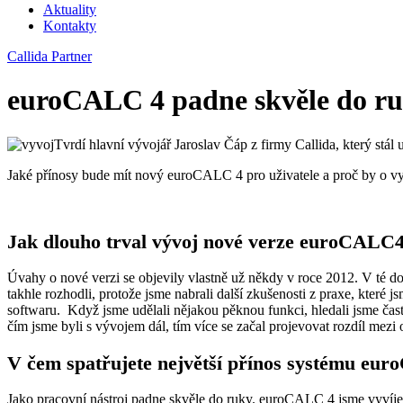
Aktuality
Kontakty
Callida Partner
euroCALC 4 padne skvěle do r
Tvrdí hlavní vývojář Jaroslav Čáp z firmy Callida, který s
Jaké přínosy bude mít nový euroCALC 4 pro uživatele a proč by o vyu
Jak dlouho trval vývoj nové verze euroCALC
Úvahy o nové verzi se objevily vlastně už někdy v roce 2012. V té do
takhle rozhodli, protože jsme nabrali další zkušenosti z praxe, které 
softwaru. Když jsme udělali nějakou pěknou funkci, hledali jsme čast
čím jsme byli s vývojem dál, tím více se začal projevovat rozdíl mez
V čem spatřujete největší přínos systému eur
Jako pracovní nástroj padne skvěle do ruky. euroCALC 4 jsme vyvíjeli