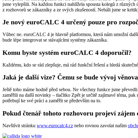
jsme vylepšili. Na každou funkci nahlížela spousta kolegů z různých 
z rozhovorů se zákazníky a ze svých zkušeností. Nebáli jsme se kritik
Je nový euroCALC 4 určený pouze pro rozpoč
Vůbec ne. euroCALC 4 je hlavně platformou, která nám umožní další 
bude lépe integrovat se stávajícími systémy zákazníka.
Komu byste systém euroCALC 4 doporučil?
Každému, kdo se rád zlepšuje, má rád funkční řešení a hledá skuteč
Jaká je další vize? Čemu se bude vývoj věnova
Ještě toho máme hodně před sebou. Ne všechny funkce jsme převedli d
zaměřili na další novinky – tlačítko Zpět je určitě zajímavé téma, pa
potřebují ke své práci a zaměřit se především na to.
Pokud čtenář tohoto rozhovoru projeví zájem
Navštívit stránku
www.eurocalc4.cz
nebo rovnou zavolat našim
obch