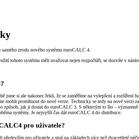
uky
tál u samého zrodu nového systému euroCALC 4.
žití tohoto systému měli uvažovat nejen rozpočtáři, se dozvíte v násle
4?
bě jsme si ale nakonec řekli, že se zaměříme na vylepšení a rozšíření 
jsme mohli promítnout do nové verze. Technicky se tedy na nové verzi za
o způsob, jak ji dostat do euroCALC 3. S některým to šlo – významně js
i oběma systémy. Je nejvyšší čas dát euroCALC 4 do distribuce.
oCALC4 pro uživatele?
 především pro uživatele a stojí na základech více než dvacetileté pé