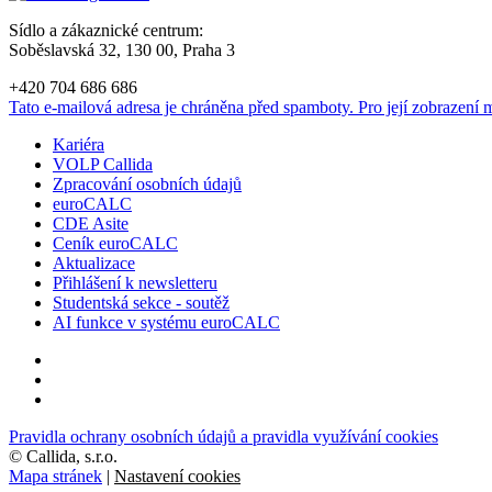
Sídlo a zákaznické centrum:
Soběslavská 32, 130 00, Praha 3
+420 704 686 686
Tato e-mailová adresa je chráněna před spamboty. Pro její zobrazení m
Kariéra
VOLP Callida
Zpracování osobních údajů
euroCALC
CDE Asite
Ceník euroCALC
Aktualizace
Přihlášení k newsletteru
Studentská sekce - soutěž
AI funkce v systému euroCALC
Pravidla ochrany osobních údajů a pravidla využívání cookies
©
Callida, s.r.o.
Mapa stránek
|
Nastavení cookies