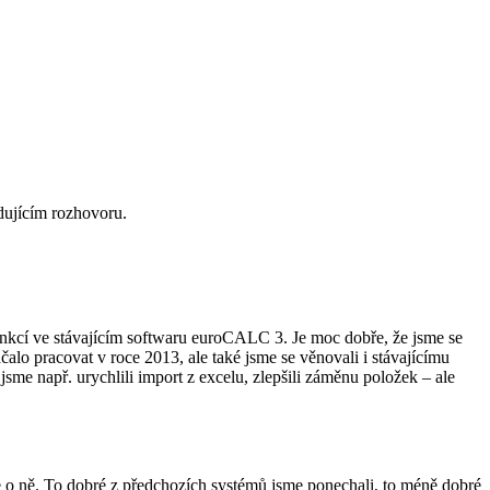
dujícím rozhovoru.
funkcí ve stávajícím softwaru euroCALC 3. Je moc dobře, že jsme se
čalo pracovat v roce 2013, ale také jsme se věnovali i stávajícímu
me např. urychlili import z excelu, zlepšili záměnu položek – ale
če o ně. To dobré z předchozích systémů jsme ponechali, to méně dobré