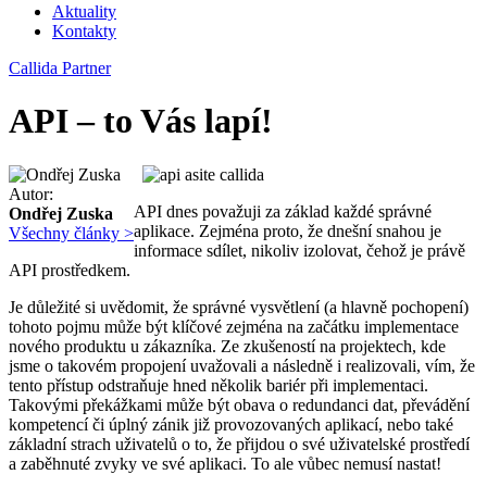
Aktuality
Kontakty
Callida Partner
API – to Vás lapí!
Autor:
API dnes považuji za základ každé správné
Ondřej Zuska
aplikace. Zejména proto, že dnešní snahou je
Všechny články >
informace sdílet, nikoliv izolovat, čehož je právě
API prostředkem.
Je důležité si uvědomit, že správné vysvětlení (a hlavně pochopení)
tohoto pojmu může být klíčové zejména na začátku implementace
nového produktu u zákazníka. Ze zkušeností na projektech, kde
jsme o takovém propojení uvažovali a následně i realizovali, vím, že
tento přístup odstraňuje hned několik bariér při implementaci.
Takovými překážkami může být obava o redundanci dat, převádění
kompetencí či úplný zánik již provozovaných aplikací, nebo také
základní strach uživatelů o to, že přijdou o své uživatelské prostředí
a zaběhnuté zvyky ve své aplikaci. To ale vůbec nemusí nastat!