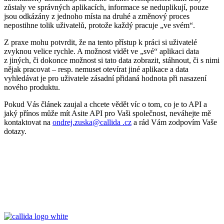
zůstaly ve správných aplikacích, informace se neduplikují, pouze
jsou odkázány z jednoho místa na druhé a změnový proces
nepostihne tolik uživatelů, protože každý pracuje „ve svém“.
Z praxe mohu potvrdit, že na tento přístup k práci si uživatelé
zvyknou velice rychle. A možnost vidět ve „své“ aplikaci data
z jiných, či dokonce možnost si tato data zobrazit, stáhnout, či s nimi
nějak pracovat – resp. nemuset otevírat jiné aplikace a data
vyhledávat je pro uživatele zásadní přidaná hodnota při nasazení
nového produktu.
Pokud Vás článek zaujal a chcete vědět víc o tom, co je to API a
jaký přínos může mít Asite API pro Vaši společnost, neváhejte mě
kontaktovat na
ondrej.zuska@callida .cz
a rád Vám zodpovím Vaše
dotazy.