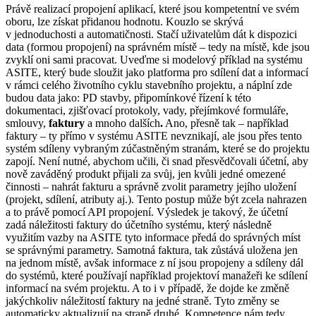
Právě realizací propojení aplikací, které jsou kompetentní ve svém
oboru, lze získat přidanou hodnotu. Kouzlo se skrývá
v jednoduchosti a automatičnosti. Stačí uživatelům dát k dispozici
data (formou propojení) na správném místě – tedy na místě, kde jsou
zvyklí oni sami pracovat. Uveďme si modelový příklad na systému
ASITE, který bude sloužit jako platforma pro sdílení dat a informací
v rámci celého životního cyklu stavebního projektu, a náplní zde
budou data jako: PD stavby, připomínkové řízení k této
dokumentaci, zjišťovací protokoly, vady, přejímkové formuláře,
smlouvy,
faktury
a mnoho dalších
.
Ano, přesně tak – například
faktury – ty přímo v systému ASITE nevznikají, ale jsou přes tento
systém sdíleny vybraným zúčastněným stranám, které se do projektu
zapojí. Není nutné, abychom učili, či snad přesvědčovali účetní, aby
nově zaváděný produkt přijali za svůj, jen kvůli jedné omezené
činnosti – nahrát fakturu a správně zvolit parametry jejího uložení
(projekt, sdílení, atributy aj.). Tento postup může být zcela nahrazen
a to právě pomocí API propojení. Výsledek je takový, že účetní
zadá náležitosti faktury do účetního systému, který následně
využitím vazby na ASITE tyto informace předá do správných míst
se správnými parametry. Samotná faktura, tak zůstává uložena jen
na jednom místě, avšak informace z ní jsou propojeny a sdíleny dál
do systémů, které používají například projektoví manažeři ke sdílení
informací na svém projektu. A to i v případě, že dojde ke změně
jakýchkoliv náležitostí faktury na jedné straně. Tyto změny se
automaticky aktualizují na straně druhé. Kompetence nám tedy