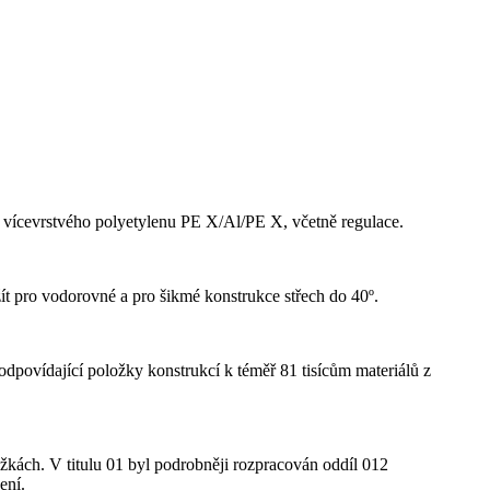
 vícevrstvého polyetylenu PE X/Al/PE X, včetně regulace.
t pro vodorovné a pro šikmé konstrukce střech do 40º.
odpovídající položky konstrukcí k téměř 81 tisícům materiálů z
kách. V titulu 01 byl podrobněji rozpracován oddíl 012
ení.