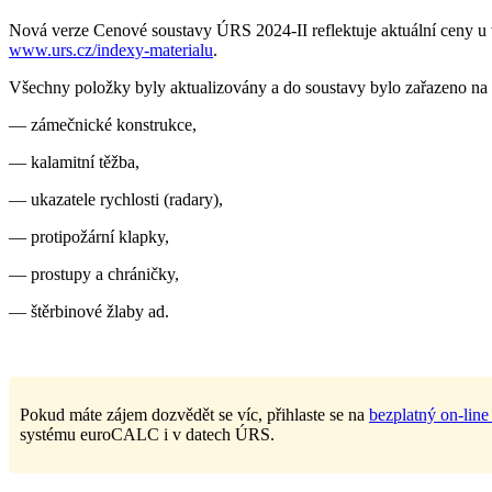
Nová verze Cenové soustavy ÚRS 2024-II reflektuje aktuální ceny u 
www.urs.cz/indexy-materialu
.
Všechny položky byly aktualizovány a do soustavy bylo zařazeno na 1
— zámečnické konstrukce,
— kalamitní těžba,
— ukazatele rychlosti (radary),
— protipožární klapky,
— prostupy a chráničky,
— štěrbinové žlaby ad.
Pokud máte zájem dozvědět se víc, přihlaste se na
bezplatný on-lin
systému euroCALC i v datech ÚRS.