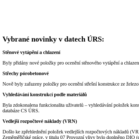
Vybrané novinky v datech ÚRS:
Stěnové vytápění a chlazení
Byly přidány nové položky pro ocenění stěnového vytápění a chlaze
Střechy pórobetonové
Nově byly zařazeny položky pro ocenění střešní konstrukce ze železo
Vyhledávání konstrukcí podle materiálů
Byla zdokonalena funkcionalita uživatelů – vyhledávání položek konst
databáze CS ÚRS.
Vedlejší rozpočtové náklady (VRN)
Došlo ke zpřehlednění položek vedlejších rozpočtových nákladů (VRN
Zeměměřičské práce, v titulu 07 Provozní vlivy bylo doplněno DIO (d