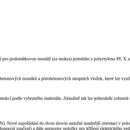
ní pro podomítkovou montáž (za mokra) potrubím z polyetylenu PE X a
betonových nosníků a pórobetonových stropních vložek, které lze využí
rukcí podle vybraného materiálu. Aktuálně tak lze jednoduše zobrazit 
). Nové uspořádání do dvou úrovní umožní snadnější orientaci v polož
opravní značení) a dále upraveny položky pro křížení elektrického ved