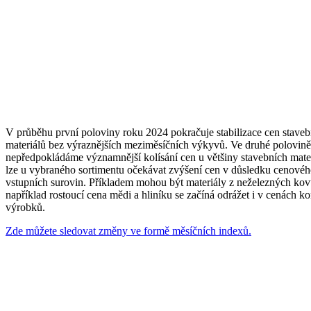
V průběhu první poloviny roku 2024 pokračuje stabilizace cen staveb
materiálů bez výraznějších meziměsíčních výkyvů. Ve druhé polovině
nepředpokládáme významnější kolísání cen u většiny stavebních mater
lze u vybraného sortimentu očekávat zvýšení cen v důsledku cenovéh
vstupních surovin. Příkladem mohou být materiály z neželezných kov
například rostoucí cena mědi a hliníku se začíná odrážet i v cenách 
výrobků.
Zde můžete sledovat změny ve formě měsíčních indexů.