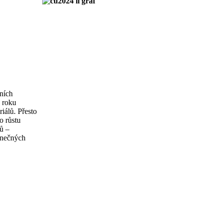
ních
 roku
iálů. Přesto
o růstu
ů –
konečných